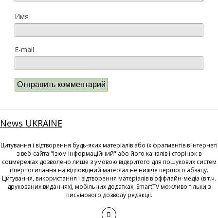
Имя
E-mail
News UKRAINE
Цитування і відтворення будь-яких матеріалів або їх фрагментів в Інтернеті
з веб-сайта "Ізюм Інформаційний" або його каналів і сторінок в
соцмережах дозволено лише з умовою відкритого для пошукових систем
гіперпосилання на відповідний матеріал не нижче першого абзацу.
Цитування, використання і відтворення матеріалів в оффлайн-медіа (в т.ч.
друкованих виданнях), мобільних додатках, SmartTV можливо тільки з
письмового дозволу редакції.