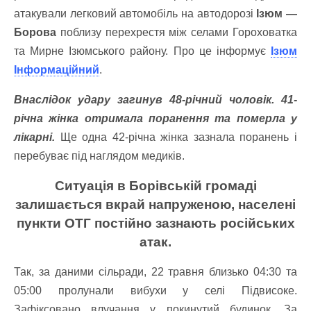
атакували легковий автомобіль на автодорозі
Ізюм —
Борова
поблизу перехрестя між селами Гороховатка
та Мирне Ізюмського району. Про це інформує
Ізюм
Інформаційний
.
Внаслідок удару загинув 48-річний чоловік. 41-
річна жінка отримала поранення та померла у
лікарні.
Ще одна 42-річна жінка зазнала поранень і
перебуває під наглядом медиків.
Ситуація в Борівській громаді
залишається вкрай напруженою, населені
пункти ОТГ постійно зазнають російських
атак.
Так, за даними сільради, 22 травня близько 04:30 та
05:00 пролунали вибухи у селі Підвисоке.
Зафіксовано влучання у покинутий будинок. За