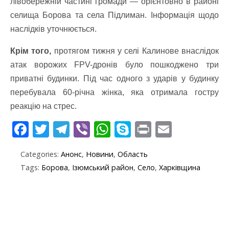
лівобережній частині громади — орієнтовно в районі
селища Борова та села Підлиман. Інформація щодо
наслідків уточнюється.
Крім того,
протягом тижня у селі Калинове внаслідок
атак ворожих FPV-дронів було пошкоджено три
приватні будинки. Під час одного з ударів у будинку
перебувала 60-річна жінка, яка отримала гостру
реакцію на стрес.
F
T
T
Vi
W
S
Pr
E
ac
w
el
b
h
k
in
m
Categories:
Анонс
,
Новини
,
Область
e
itt
e
er
at
y
t
ai
Tags:
Борова
,
Ізюмський район
,
Село
,
Харківщина
b
er
gr
s
p
l
o
a
A
e
o
m
p
k
p