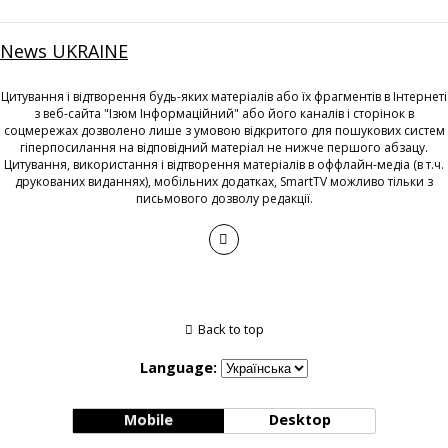
News UKRAINE
Цитування і відтворення будь-яких матеріалів або їх фрагментів в Інтернеті
з веб-сайта "Ізюм Інформаційний" або його каналів і сторінок в
соцмережах дозволено лише з умовою відкритого для пошукових систем
гіперпосилання на відповідний матеріал не нижче першого абзацу.
Цитування, використання і відтворення матеріалів в оффлайн-медіа (в т.ч.
друкованих виданнях), мобільних додатках, SmartTV можливо тільки з
письмового дозволу редакції.
Back to top
Language:
Mobile
Desktop