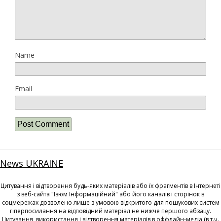
Name
Email
News UKRAINE
Цитування і відтворення будь-яких матеріалів або їх фрагментів в Інтернеті
з веб-сайта "Ізюм Інформаційний" або його каналів і сторінок в
соцмережах дозволено лише з умовою відкритого для пошукових систем
гіперпосилання на відповідний матеріал не нижче першого абзацу.
Цитування, використання і відтворення матеріалів в оффлайн-медіа (в т.ч.