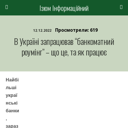
Ізюм Інформаційний
Просмотрели: 619
12.12.2022
В Україні запрацював “банкоматний
роумінг” – що це, та як працює
Найбі
льші
украї
нські
банки
,
зараз