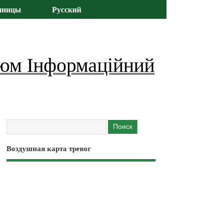
иницы
Русский
юм Інформаційний
Воздушная карта тревог