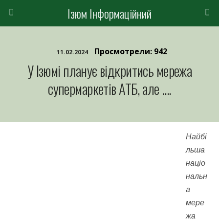
Ізюм Інформаційний
Просмотрели: 942
11.02.2024
У Ізюмі планує відкритись мережа
супермаркетів АТБ, але ….
Найбі
льша
націо
нальн
а
мере
жа