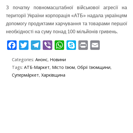
З початку повномасштабної військової агресії на
території України корпорація «АТБ» надала українцям
допомогу продуктами харчування та товарами першої
необхідності на суму понад 100 мільйонів гривень.
F
T
T
Vi
W
S
Pr
E
ac
w
el
b
h
k
in
m
Categories:
Анонс
,
Новини
e
itt
e
er
at
y
t
ai
Tags:
АТБ-Маркет
,
Місто Ізюм
,
Обрії Ізюмщини
,
b
er
gr
s
p
l
Суперма́ркет
,
Харківщина
o
a
A
e
o
m
p
k
p