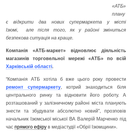
«АТБ»
плану
є відкрити два нових супермаркета у місті
Ізюмі, але після того, як у районі зміниться
безпекова ситуація на краще.
Компанія «АТБ-маркет» відновлює діяльність
магазинів торговельної мережі «АТБ» по всій
Харківській області
.
“Компанія АТБ хотіла б вже цього року провести
ремонт супермаркету
, котрий знаходиться біля
центрального ринку та відновити його роботу. А
розташований у залізничному районі міста планують
знести та збудувати абсолютно новий”, прозповів
начальник Ізюмської міської ВА Валерій Марченко під
час
прямого ефіру
в медіастудії «Обрії Ізюмщини».