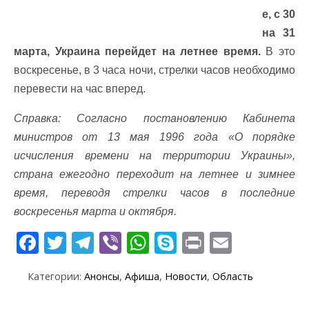
е, с 30
на 31
марта, Украина перейдет на летнее время.
В это
воскресенье, в 3 часа ночи, стрелки часов необходимо
перевести на час вперед.
Справка: Согласно постановлению Кабинета
министров от 13 мая 1996 года «О порядке
иcчисления времени нa территории Украины»,
страна ежегодно переходит на летнее и зимнее
время, переводя стрелки часов в последние
воскресенья марта и октября.
F
T
T
Vi
W
S
Pr
E
ac
w
el
b
h
k
in
m
Категории:
Анонсы
,
Афиша
,
Новости
,
Область
e
itt
e
er
at
y
t
ai
b
er
gr
s
p
l