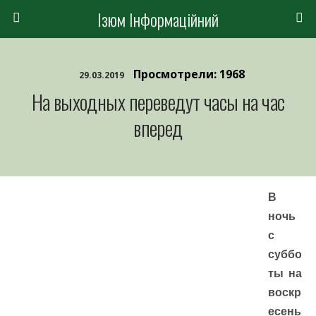
Ізюм Інформаційний
Просмотрели: 1968
29.03.2019
На выходных переведут часы на час
вперед
В
ночь
с
суббо
ты на
воскр
есень