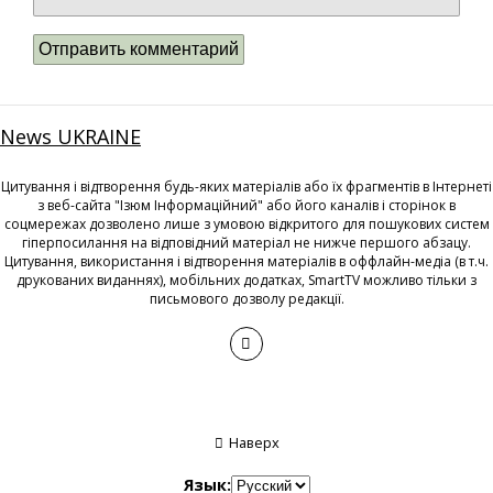
News UKRAINE
Цитування і відтворення будь-яких матеріалів або їх фрагментів в Інтернеті
з веб-сайта "Ізюм Інформаційний" або його каналів і сторінок в
соцмережах дозволено лише з умовою відкритого для пошукових систем
гіперпосилання на відповідний матеріал не нижче першого абзацу.
Цитування, використання і відтворення матеріалів в оффлайн-медіа (в т.ч.
друкованих виданнях), мобільних додатках, SmartTV можливо тільки з
письмового дозволу редакції.
Наверх
Язык: