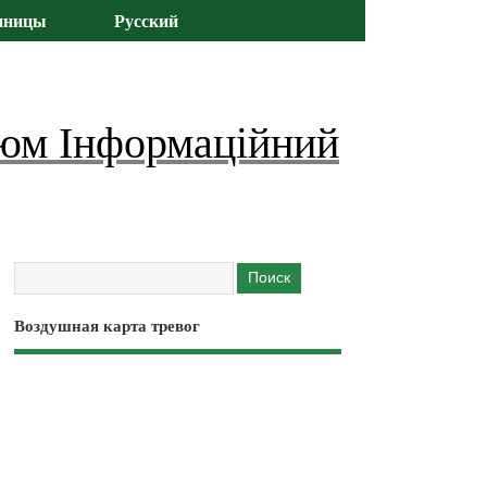
иницы
Русский
юм Інформаційний
Воздушная карта тревог