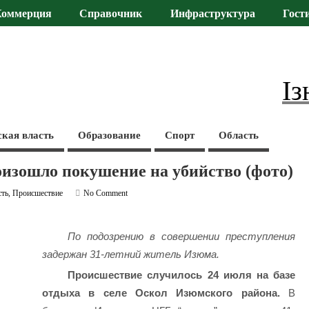
Коммерция
Справочник
Инфраструктура
Гост
Із
ская власть
Образование
Спорт
Область
оизошло покушение на убийство (фото)
сть
,
Происшествие
No Comment
По подозрению в совершении преступления
задержан 31-летний житель Изюма.
Происшествие случилось 24 июля на базе
отдыха в селе Оскол Изюмского района.
В