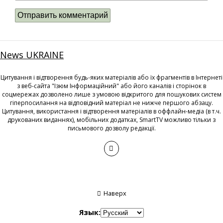
News UKRAINE
Цитування і відтворення будь-яких матеріалів або їх фрагментів в Інтернеті
з веб-сайта "Ізюм Інформаційний" або його каналів і сторінок в
соцмережах дозволено лише з умовою відкритого для пошукових систем
гіперпосилання на відповідний матеріал не нижче першого абзацу.
Цитування, використання і відтворення матеріалів в оффлайн-медіа (в т.ч.
друкованих виданнях), мобільних додатках, SmartTV можливо тільки з
письмового дозволу редакції.
Наверх
Язык: