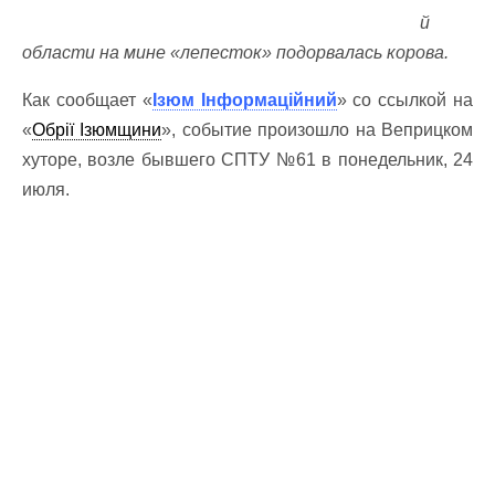
й
области на мине «лепесток» подорвалась корова.
Как сообщает «
Ізюм Інформаційний
» со ссылкой на
«
Обрії Ізюмщини
», событие произошло на Веприцком
хуторе, возле бывшего СПТУ №61 в понедельник, 24
июля.