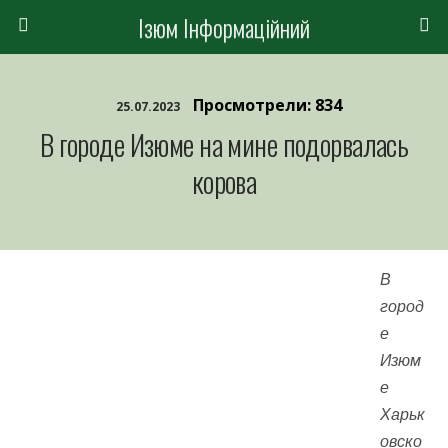
Ізюм Інформаційний
Просмотрели: 834
25.07.2023
В городе Изюме на мине подорвалась
корова
В
город
е
Изюм
е
Харьк
овско