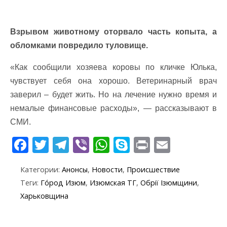
Взрывом животному оторвало часть копыта, а
обломками повредило туловище.
«Как сообщили хозяева коровы по кличке Юлька,
чувствует себя она хорошо. Ветеринарный врач
заверил – будет жить. Но на лечение нужно время и
немалые финансовые расходы», — рассказывают в
СМИ.
F
T
T
Vi
W
S
Pr
E
ac
w
el
b
h
k
in
m
Категории:
Анонсы
,
Новости
,
Происшествие
e
itt
e
er
at
y
t
ai
Теги:
Го́род Изюм
,
Изюмская ТГ
,
Обрії Ізюмщини
,
b
er
gr
s
p
l
Харьковщина
o
a
A
e
o
m
p