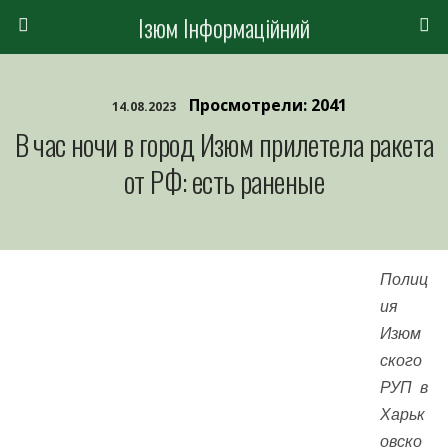
Ізюм Інформаційний
Просмотрели: 2041
14.08.2023
В час ночи в город Изюм прилетела ракета
от РФ: есть раненые
Полиц
ия
Изюм
ского
РУП в
Харьк
овско