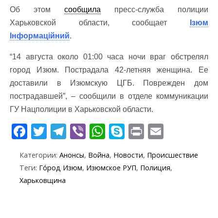
Об этом
сообщила
пресс-служба полиции
Харьковской области, сообщает
Ізюм
Інформаційний
.
“14 августа около 01:00 часа ночи враг обстрелял
город Изюм. Пострадала 42-летняя женщина. Ее
доставили в Изюмскую ЦГБ. Поврежден дом
пострадавшей”, – сообщили в отделе коммуникации
ГУ Нацполиции в Харьковской области.
F
T
T
Vi
W
S
Pr
E
ac
w
el
b
h
k
in
m
Категории:
Анонсы
,
Война
,
Новости
,
Происшествие
e
itt
e
er
at
y
t
ai
Теги:
Го́род Изюм
,
Изюмское РУП
,
Полиция
,
b
er
gr
s
p
l
Харьковщина
o
a
A
e
o
m
p