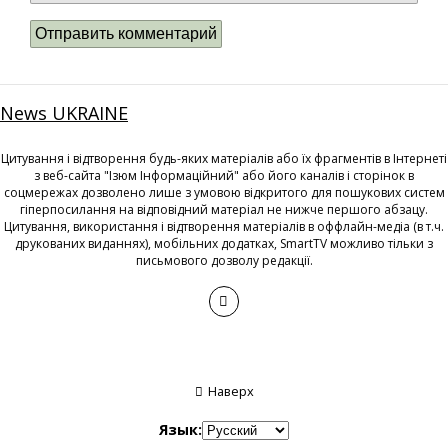
News UKRAINE
Цитування і відтворення будь-яких матеріалів або їх фрагментів в Інтернеті
з веб-сайта "Ізюм Інформаційний" або його каналів і сторінок в
соцмережах дозволено лише з умовою відкритого для пошукових систем
гіперпосилання на відповідний матеріал не нижче першого абзацу.
Цитування, використання і відтворення матеріалів в оффлайн-медіа (в т.ч.
друкованих виданнях), мобільних додатках, SmartTV можливо тільки з
письмового дозволу редакції.
Наверх
Язык: