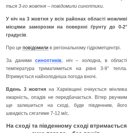
ться 3-го жовтня – повідомили синоптики.
У ніч на 3 жовтня у всіх районах області можливі
місцями заморозки на поверхні ґрунту до 0-2°
градусів
.
Про це
повідомили
в регіональному гідрометцентрі.
За даними
синоптиків
, ніч – холодна, в області
температура триматиметься на рівні 3-9° тепла.
Втримується найхолодніша погода вночі.
Вдень 3 жовтня
на Харківщині очікується мінлива
хмарність, опадів не передбачається. Вітер рвучким
ще залишиться на сході, буде південним, його
швидкість сягатиме 7-12 м/с.
На сході та південному сході втримається