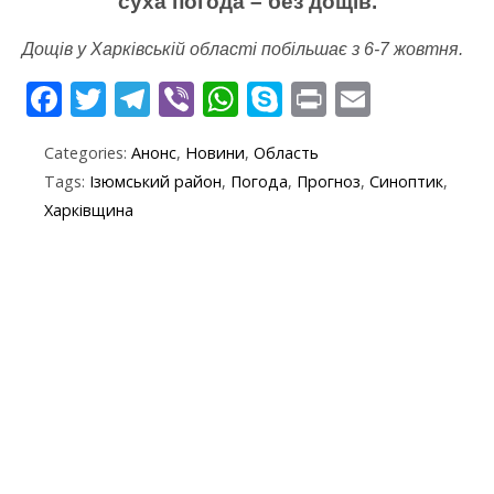
суха погода – без дощів.
Дощів у Харківській області побільшає з 6-7 жовтня.
F
T
T
Vi
W
S
Pr
E
ac
w
el
b
h
k
in
m
Categories:
Анонс
,
Новини
,
Область
e
itt
e
er
at
y
t
ai
Tags:
Ізюмський район
,
Погода
,
Прогноз
,
Синоптик
,
b
er
gr
s
p
l
Харківщина
o
a
A
e
o
m
p
k
p