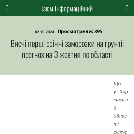
Ізюм Інформаційний
Просмотрели: 395
02.10.2024
Вночі перші осінні заморозки на ґрунті:
прогноз на 3 жовтня по області
Що
у Хар
ківські
й
облас
ті
очікує