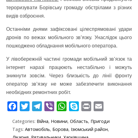
тероризувати Борівську громаду обстрілами з різних
видів озброєння.
Останніми днями зафіксовані цілеспрямовані удари
дронів по вежах мобільного зв’язку. Унаслідок цього
пошкоджено обладнання мобільного оператора.
У лівобережній частині громади мобільний зв’язок та
інтернет наразі працюють нестабільно і можуть
зникнути зовсім. Через близькість до лінії фронту
оператор зв’язку не може забезпечити виконання
необхідних ремонтних робіт.
F
T
T
Vi
W
S
Pr
E
ac
w
el
b
h
k
in
m
Categories:
Війна
,
Новини
,
Область
,
Пригоди
e
itt
e
er
at
y
t
ai
Tags:
Автомобіль
,
Борова
,
Ізюмський район
,
b
er
gr
s
p
l
Лікарня
,
Рятувальники
,
Харківщина