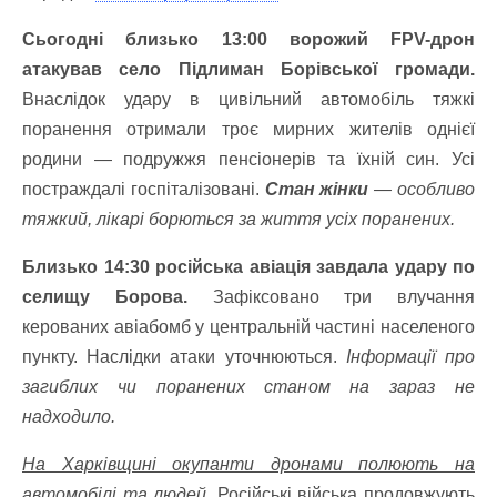
Сьогодні близько 13:00 ворожий FPV-дрон
атакував село Підлиман Борівської громади.
Внаслідок удару в цивільний автомобіль тяжкі
поранення отримали троє мирних жителів однієї
родини — подружжя пенсіонерів та їхній син. Усі
постраждалі госпіталізовані.
Стан жінки
— особливо
тяжкий, лікарі борються за життя усіх поранених.
Близько 14:30 російська авіація завдала удару по
селищу Борова.
Зафіксовано три влучання
керованих авіабомб у центральній частині населеного
пункту. Наслідки атаки уточнюються.
Інформації про
загиблих чи поранених станом на зараз не
надходило.
На Харківщині окупанти дронами полюють на
автомобілі та людей.
Російські війська продовжують