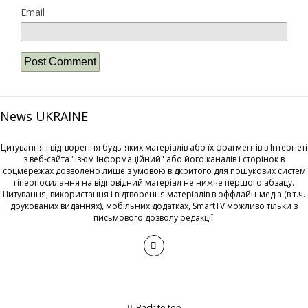
Email
News UKRAINE
Цитування і відтворення будь-яких матеріалів або їх фрагментів в Інтернеті
з веб-сайта "Ізюм Інформаційний" або його каналів і сторінок в
соцмережах дозволено лише з умовою відкритого для пошукових систем
гіперпосилання на відповідний матеріал не нижче першого абзацу.
Цитування, використання і відтворення матеріалів в оффлайн-медіа (в т.ч.
друкованих виданнях), мобільних додатках, SmartTV можливо тільки з
письмового дозволу редакції.
Back to top