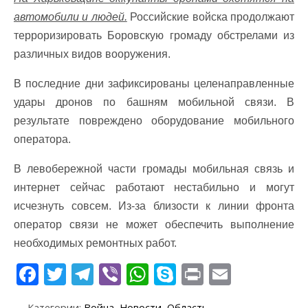
автомобили и людей.
Российские войска продолжают
терроризировать Боровскую громаду обстрелами из
различных видов вооружения.
В последние дни зафиксированы целенаправленные
удары дронов по башням мобильной связи. В
результате повреждено оборудование мобильного
оператора.
В левобережной части громады мобильная связь и
интернет сейчас работают нестабильно и могут
исчезнуть совсем. Из-за близости к линии фронта
оператор связи не может обеспечить выполнение
необходимых ремонтных работ.
F
T
T
Vi
W
S
Pr
E
ac
w
el
b
h
k
in
m
Категории:
Война
,
Новости
,
Область
,