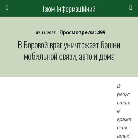
Ізюм Інформаційний
Просмотрели: 499
02.11.2025
В Боровой враг уничтожает башни
мобильной связи, авто и дома
В
резул
ьтат
е
враже
ских
атак