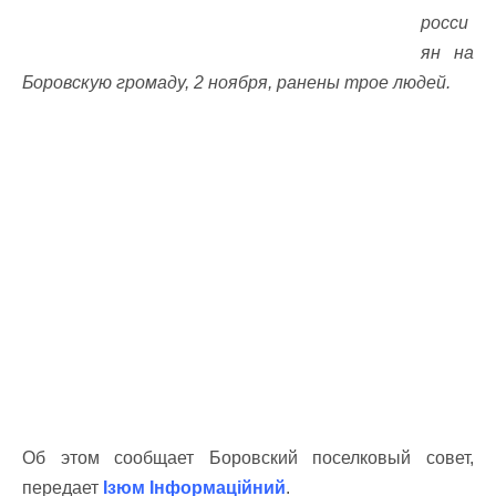
росси
ян на
Боровскую громаду, 2 ноября, ранены трое людей.
Об этом сообщает Боровский поселковый совет,
передает
Ізюм Інформаційний
.