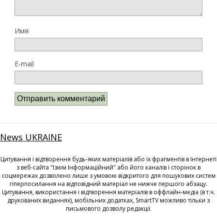
Имя
E-mail
News UKRAINE
Цитування і відтворення будь-яких матеріалів або їх фрагментів в Інтернеті
з веб-сайта "Ізюм Інформаційний" або його каналів і сторінок в
соцмережах дозволено лише з умовою відкритого для пошукових систем
гіперпосилання на відповідний матеріал не нижче першого абзацу.
Цитування, використання і відтворення матеріалів в оффлайн-медіа (в т.ч.
друкованих виданнях), мобільних додатках, SmartTV можливо тільки з
письмового дозволу редакції.