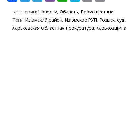
ac
w
el
b
h
k
in
m
Категории:
Новости
,
Область
,
Происшествие
e
itt
e
er
at
y
t
ai
Теги:
Изюмский район
,
Изюмское РУП
,
Розыск
,
суд
,
b
er
gr
s
p
l
Харьковская Областная Прокуратура
,
Харьковщина
o
a
A
e
o
m
p
k
p