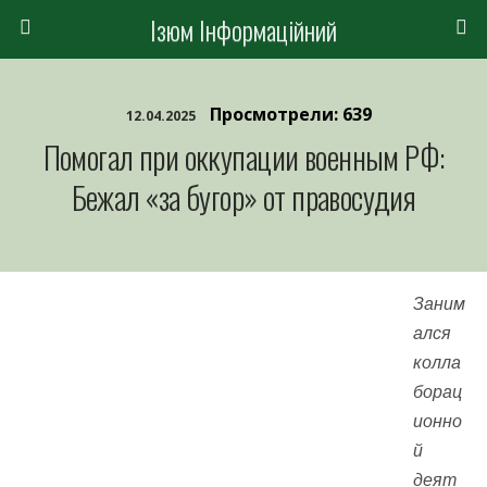
Ізюм Інформаційний
Просмотрели: 639
12.04.2025
Помогал при оккупации военным РФ:
Бежал «за бугор» от правосудия
Заним
ался
колла
борац
ионно
й
деят