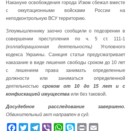
Накануне освобождения города Изюм сбежал вместе
с оккупационными войсками России на
неподконтрольную ВСУ территорию.
Злоумышленнику заочно сообщили о подозрении в
совершении преступления по ч. 5 ст. 111-1
(коллаборационная деятельность)
Уголовного
кодекса Украины. Санкция статьи предусматривает
наказание в виде лишения свободы сроком до 10 лет
с лишением права занимать определенные
должности или заниматься определенной
деятельностью
сроком от 10 до 15 лет и с
конфискацией имущества
или без таковой.
Досудебное расследование завершено.
Обвинительный акт направлен в суд.
F
T
T
Vi
W
S
Pr
E