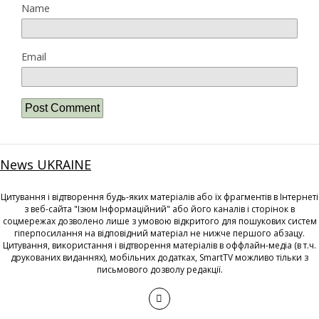
Name
Email
News UKRAINE
Цитування і відтворення будь-яких матеріалів або їх фрагментів в Інтернеті
з веб-сайта "Ізюм Інформаційний" або його каналів і сторінок в
соцмережах дозволено лише з умовою відкритого для пошукових систем
гіперпосилання на відповідний матеріал не нижче першого абзацу.
Цитування, використання і відтворення матеріалів в оффлайн-медіа (в т.ч.
друкованих виданнях), мобільних додатках, SmartTV можливо тільки з
письмового дозволу редакції.