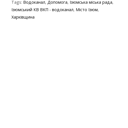
Tags:
Водоканал
,
Допомога
,
Ізюмська міська рада
,
b
er
gr
s
p
l
Ізюмський КВ ВКП - водоканал
,
Місто Ізюм
,
o
a
A
e
Харківщина
o
m
p
k
p