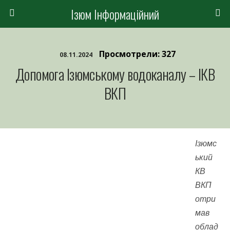
Ізюм Інформаційний
Просмотрели: 327
08.11.2024
Допомога Ізюмському водоканалу – ІКВ
ВКП
Ізюмс
ький
КВ
ВКП
отри
мав
облад