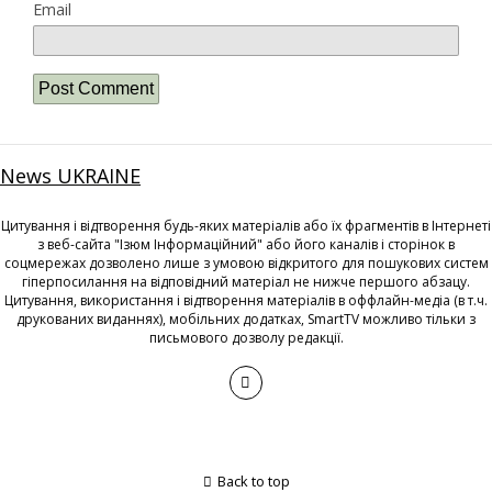
Email
News UKRAINE
Цитування і відтворення будь-яких матеріалів або їх фрагментів в Інтернеті
з веб-сайта "Ізюм Інформаційний" або його каналів і сторінок в
соцмережах дозволено лише з умовою відкритого для пошукових систем
гіперпосилання на відповідний матеріал не нижче першого абзацу.
Цитування, використання і відтворення матеріалів в оффлайн-медіа (в т.ч.
друкованих виданнях), мобільних додатках, SmartTV можливо тільки з
письмового дозволу редакції.
Back to top