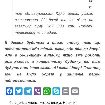
ре
к
тор «Благоустрою» Юрій Бриль, усього
встановлено 22 двері та 44 вікна на
загальну суму 367 300 грн. Роботи
триватимуть й надалі.
В деяких будинках з цього списку поки що
встановлено або тільки вікна, або тільки двері.
Але в будь-якому випадку, якщо вже роботи
розпочались в конкретному будинку, то там
будуть повністю замінені і вікна і двері. Головне,
аби не було боргів у жителів перед
підприємством.
F
T
T
Vi
W
S
Pr
E
ac
w
el
b
h
k
in
m
Categories:
Анонс
,
Міська влада
,
Новини