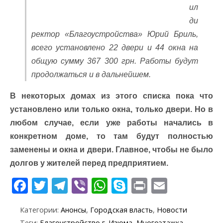
ил
ди
ректор «Благоустройства» Юрий Бриль,
всего установлено 22 двери и 44 окна на
общую сумму 367 300 грн. Работы будут
продолжаться и в дальнейшем.
В некоторых домах из этого списка пока что
установлено или только окна, только двери. Но в
любом случае, если уже работы начались в
конкретном доме, то там будут полностью
заменены и окна и двери. Главное, чтобы не было
долгов у жителей перед предприятием.
F
T
T
Vi
W
S
Pr
E
ac
w
el
b
h
k
in
m
Категории:
Анонсы
,
Городская власть
,
Новости
e
itt
e
er
at
y
t
ai
Теги:
Благоустройство г. Изюма
,
Многоэтажка
,