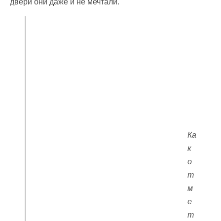
двери они даже и не мечтали.
Ка
к
о
т
м
е
т