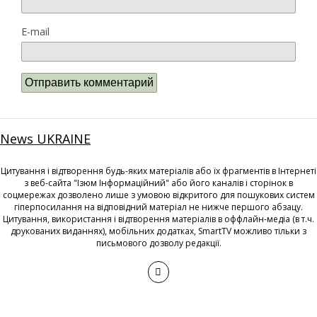
E-mail
News UKRAINE
Цитування і відтворення будь-яких матеріалів або їх фрагментів в Інтернеті
з веб-сайта "Ізюм Інформаційний" або його каналів і сторінок в
соцмережах дозволено лише з умовою відкритого для пошукових систем
гіперпосилання на відповідний матеріал не нижче першого абзацу.
Цитування, використання і відтворення матеріалів в оффлайн-медіа (в т.ч.
друкованих виданнях), мобільних додатках, SmartTV можливо тільки з
письмового дозволу редакції.