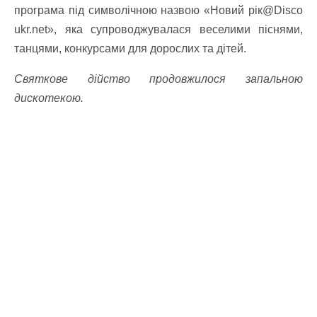
програма під символічною назвою «Новий рік@Disco
ukr.net», яка супроводжувалася веселими піснями,
танцями, конкурсами для дорослих та дітей.
Святкове дійство продовжилося запальною
дискотекою.