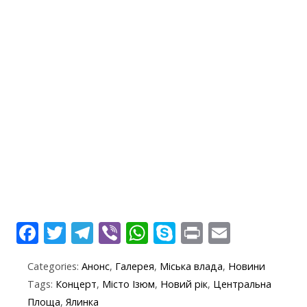
F
T
T
Vi
W
S
Pr
E
ac
w
el
b
h
k
in
m
Categories:
Анонс
,
Галерея
,
Міська влада
,
Новини
e
itt
e
er
at
y
t
ai
Tags:
Концерт
,
Місто Ізюм
,
Новий рік
,
Центральна
b
er
gr
s
p
l
Площа
,
Ялинка