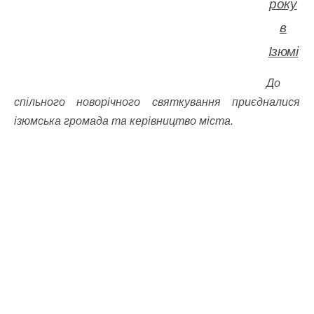
року
в
Ізюмі
До
спільного новорічного святкування приєдналися
ізюмська громада та керівництво міста.