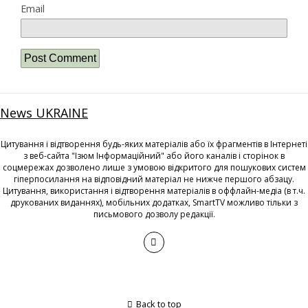
Email
News UKRAINE
Цитування і відтворення будь-яких матеріалів або їх фрагментів в Інтернеті
з веб-сайта "Ізюм Інформаційний" або його каналів і сторінок в
соцмережах дозволено лише з умовою відкритого для пошукових систем
гіперпосилання на відповідний матеріал не нижче першого абзацу.
Цитування, використання і відтворення матеріалів в оффлайн-медіа (в т.ч.
друкованих виданнях), мобільних додатках, SmartTV можливо тільки з
письмового дозволу редакції.
Back to top