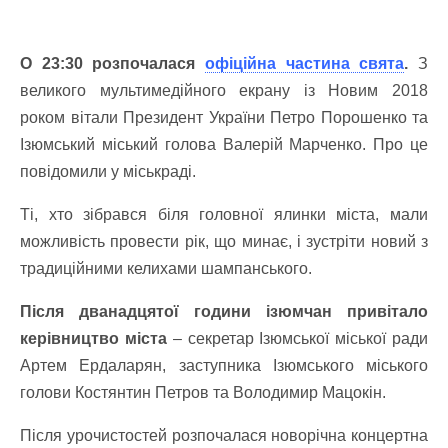
О 23:30 розпочалася
офіційна частина свята
.
З
великого мультимедійного екрану із Новим 2018
роком вітали Президент України Петро Порошенко та
Ізюмський міський голова Валерій Марченко. Про це
повідомили у міськраді.
Ті, хто зібрався біля головної ялинки міста, мали
можливість провести рік, що минає, і зустріти новий з
традиційними келихами шампанського.
Після дванадцятої години ізюмчан привітало
керівництво міста
– секретар Ізюмської міської ради
Артем Ердаларян, заступника Ізюмського міського
голови Костянтин Петров та Володимир Мацокін.
Після урочистостей розпочалася новорічна концертна