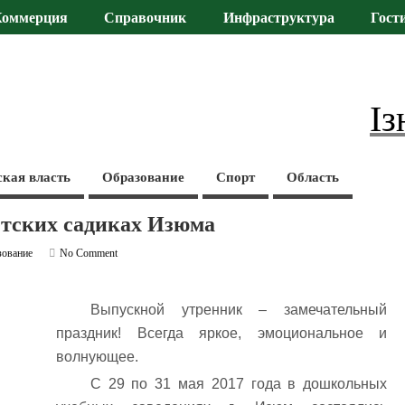
Коммерция
Справочник
Инфраструктура
Гост
Із
ская власть
Образование
Спорт
Область
етских садиках Изюма
зование
No Comment
Выпускной утренник – замечательный
праздник! Всегда яркое, эмоциональное и
волнующее.
С 29 по 31 мая 2017 года в дошкольных