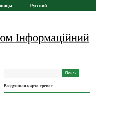
иницы
Русский
юм Інформаційний
Воздушная карта тревог