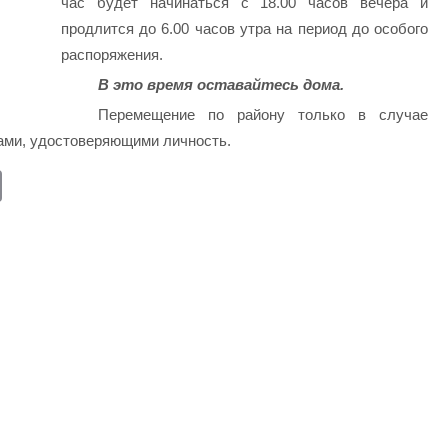
час будет начинаться с 18.00 часов вечера и
продлится до 6.00 часов утра на период до особого
распоряжения.
В это время оставайтесь дома.
Перемещение по району только в случае
тами, удостоверяющими личность.
E
m
ail