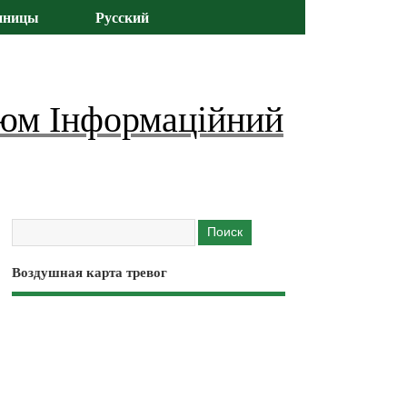
иницы
Русский
юм Інформаційний
Воздушная карта тревог