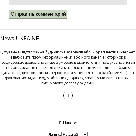
News UKRAINE
Цитування і відтворення будь-яких матеріалів або їх фрагментів в Інтернеті
з веб-сайта "Ізюм Інформаційний" або його каналів і сторінок в
соцмережах дозволено лише з умовою відкритого для пошукових систем
гіперпосилання на відповідний матеріал не нижче першого абзацу.
Цитування, використання і відтворення матеріалів в оффлайн-медіа (в т.ч.
друкованих виданнях), мобільних додатках, SmartTV можливо тільки з
письмового дозволу редакції.
Наверх
Язык: