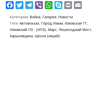
F
T
T
Vi
W
S
Pr
E
ac
w
el
b
h
k
in
m
Категории:
Война
,
Галерея
,
Новости
e
itt
e
er
at
y
t
ai
Теги:
Автовокзал
,
Го́род Изюм
,
Изюмская ТГ
,
b
er
gr
s
p
l
Изюмский ПЗ - (ИПЗ)
,
Марс
,
Пешеходный Мост
,
o
a
A
e
Харьковщина
,
Школа (лицей)
o
m
p
k
p