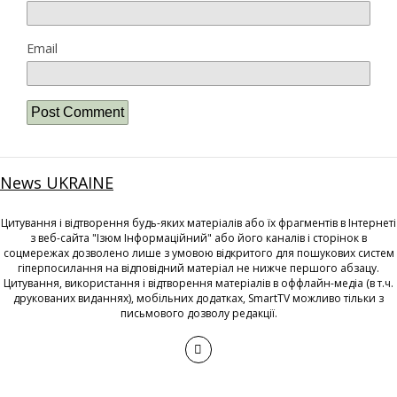
Email
News UKRAINE
Цитування і відтворення будь-яких матеріалів або їх фрагментів в Інтернеті
з веб-сайта "Ізюм Інформаційний" або його каналів і сторінок в
соцмережах дозволено лише з умовою відкритого для пошукових систем
гіперпосилання на відповідний матеріал не нижче першого абзацу.
Цитування, використання і відтворення матеріалів в оффлайн-медіа (в т.ч.
друкованих виданнях), мобільних додатках, SmartTV можливо тільки з
письмового дозволу редакції.