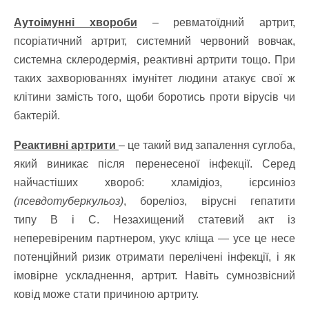
Аутоімунні хвороби
– ревматоїдний артрит,
псоріатичний артрит, системний червоний вовчак,
системна склеродермія, реактивні артрити тощо. При
таких захворюваннях імунітет людини атакує свої ж
клітини замість того, щоби боротись проти вірусів чи
бактерій.
Реактивні артрити
– це такий вид запалення суглоба,
який виникає після перенесеної інфекції. Серед
найчастіших хвороб: хламідіоз, ієрсиніоз
(псевдотуберкульоз)
, бореліоз, вірусні гепатити
типу В і С. Незахищений статевий акт із
неперевіреним
партнером
, укус кліща — усе це несе
потенційний ризик отримати перелічені інфекції, і як
імовірне ускладнення, артрит. Навіть сумнозвісний
ковід може стати причиною артриту.