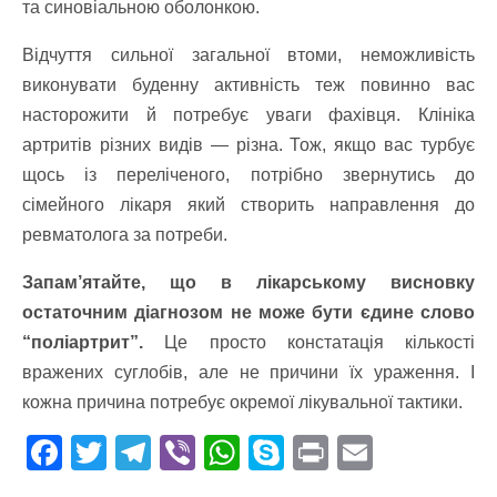
та синовіальною оболонкою.
Відчуття сильної загальної втоми, неможливість
виконувати буденну активність теж повинно вас
насторожити й потребує уваги фахівця.
Клініка
артритів різних видів — різна. Тож, я
кщо вас турбує
щось із переліченого, потрібно звернутись до
сімейного лікаря який створить направлення до
ревматолога за потреби.
Запам’ятайте, що в лікарському висновку
остаточним діагнозом не може бути єдине слово
“поліартрит”.
Це просто констатація кількості
вражених суглобів, але не причини їх ураження. І
кожна причина потребує окремої лікувальної тактики.
F
T
T
Vi
W
S
Pr
E
ac
w
el
b
h
k
in
m