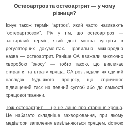
Остеоартроз та остеоартрит — у чому
різниця?
Існує також термін “артроз”, який часто називають
“остеоартрозом”. Річ у тім, що остеоартроз —
застарілий термін, який досі можна зустріти в
регуляторних документах. Правильна міжнародна
назва — остеоартрит.
Раніше ОА вважали виключно
хворобою “зносу” — тобто такою, що викликає
стирання та втрату хряща. ОА розглядали як єдиний
наслідок будь-якого процесу, що спричиняє
підвищений тиск на певний суглоб або до ламкості
хрящової тканини.
Тож остеоартрит — це не лише про старіння хряща
.
Це набагато складніше захворювання, при якому
медіатори запалення вивільняються хрящем, кісткою