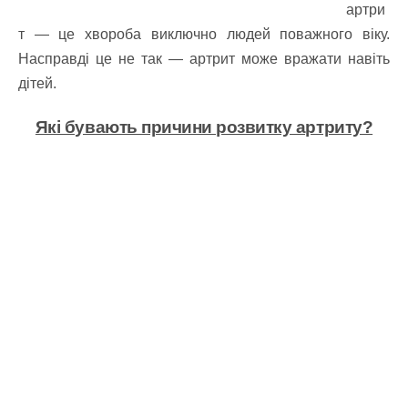
артри
т — це хвороба виключно людей поважного віку.
Насправді це не так — артрит може вражати навіть
дітей.
Які бувають причини розвитку артриту?