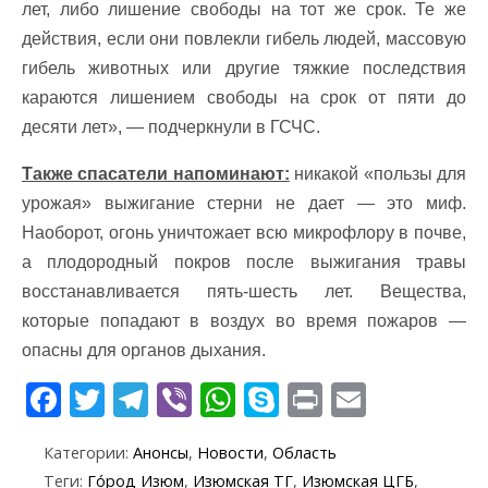
лет, либо лишение свободы на тот же срок. Те же
действия, если они повлекли гибель людей, массовую
гибель животных или другие тяжкие последствия
караются лишением свободы на срок от пяти до
десяти лет», — подчеркнули в ГСЧС.
Также спасатели напоминают:
никакой «пользы для
урожая» выжигание стерни не дает — это миф.
Наоборот, огонь уничтожает всю микрофлору в почве,
а плодородный покров после выжигания травы
восстанавливается пять-шесть лет. Вещества,
которые попадают в воздух во время пожаров —
опасны для органов дыхания.
F
T
T
Vi
W
S
Pr
E
ac
w
el
b
h
k
in
m
Категории:
Анонсы
,
Новости
,
Область
e
itt
e
er
at
y
t
ai
Теги:
Го́род Изюм
,
Изюмская ТГ
,
Изюмская ЦГБ
,