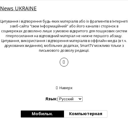
News UKRAINE
Цитування і відтворення будь-яких матеріалів або їх фрагментів в Інтернеті
з веб-сайта "Ізюм Інформаційний" або його каналів і сторінок в
соцмережах дозволено лише з умовою відкритого для пошукових систем
гіперпосилання на відповідний матеріал не нижче першого абзацу.
Цитування, використання і відтворення матеріалів в оффлайн-медіа (в т.ч.
друкованих виданнях), мобільних додатках, SmartTV можливо тільки з
письмового дозволу редакції.
Наверх
Язык:
Мобильн.
Компьютерная