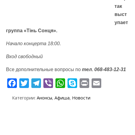
так
выст
упает
группа «Тінь Сонця».
Начало концерта 18:00.
Вход свободный
Все дополнительные вопросы по
тел. 068-483-12-31
F
T
T
Vi
W
S
Pr
E
ac
w
el
b
h
k
in
m
Категории:
Анонсы
,
Афиша
,
Новости
e
itt
e
er
at
y
t
ai
b
er
gr
s
p
l
o
a
A
e
o
m
p