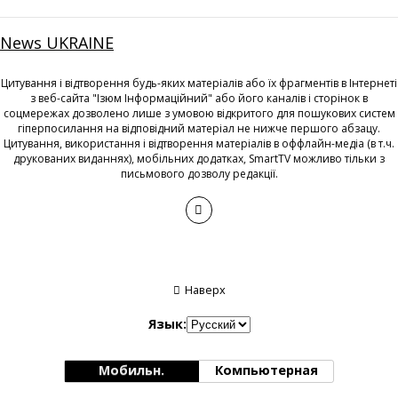
News UKRAINE
Цитування і відтворення будь-яких матеріалів або їх фрагментів в Інтернеті
з веб-сайта "Ізюм Інформаційний" або його каналів і сторінок в
соцмережах дозволено лише з умовою відкритого для пошукових систем
гіперпосилання на відповідний матеріал не нижче першого абзацу.
Цитування, використання і відтворення матеріалів в оффлайн-медіа (в т.ч.
друкованих виданнях), мобільних додатках, SmartTV можливо тільки з
письмового дозволу редакції.
Наверх
Язык:
Мобильн.
Компьютерная