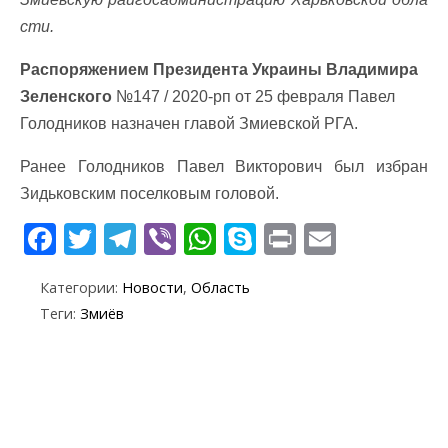
сти.
Распоряжением Президента Украины Владимира
Зеленского
№147
/
2020
-рп
от 25 февраля Павел
Голодников назначен главой Змиевской РГА.
Ранее Голодников Павел Викторович был избран
Зидьковским поселковым головой.
F
T
T
Vi
W
S
Pr
E
ac
w
el
b
h
k
in
m
Категории:
Новости
,
Область
e
itt
e
er
at
y
t
ai
Теги:
Змиёв
b
er
gr
s
p
l
o
a
A
e
o
m
p
k
p