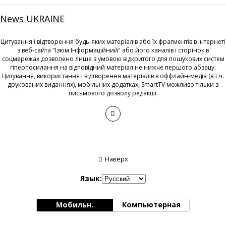
News UKRAINE
Цитування і відтворення будь-яких матеріалів або їх фрагментів в Інтернеті
з веб-сайта "Ізюм Інформаційний" або його каналів і сторінок в
соцмережах дозволено лише з умовою відкритого для пошукових систем
гіперпосилання на відповідний матеріал не нижче першого абзацу.
Цитування, використання і відтворення матеріалів в оффлайн-медіа (в т.ч.
друкованих виданнях), мобільних додатках, SmartTV можливо тільки з
письмового дозволу редакції.
Наверх
Язык:
Мобильн.
Компьютерная