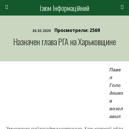
Ізюм Інформаційний
Просмотрели: 2569
26.02.2020
Назначен глава РГА на Харьковщине
Паве
л
Голо
днико
в
возгл
авил
Змиевскую
райгосадминистрацию
Харьковской
обла