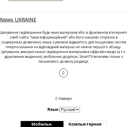
News UKRAINE
Цитування і відтворення будь-яких матеріалів або їх фрагментів в Інтернеті
з веб-сайта "Ізюм Інформаційний" або його каналів і сторінок в
соцмережах дозволено лише з умовою відкритого для пошукових систем
гіперпосилання на відповідний матеріал не нижче першого абзацу.
Цитування, використання і відтворення матеріалів в оффлайн-медіа (в т.ч.
друкованих виданнях), мобільних додатках, SmartTV можливо тільки з
письмового дозволу редакції.
Наверх
Язык:
Мобильн.
Компьютерная