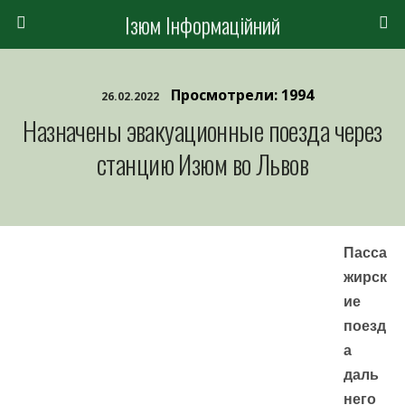
Ізюм Інформаційний
Просмотрели: 1994
26.02.2022
Назначены эвакуационные поезда через
станцию Изюм во Львов
Пасса
жирск
ие
поезд
а
даль
него