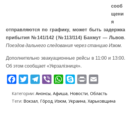
сооб
щени
я
отправляются по графику, может быть задержка
прибытия №141/142 (№113/114) Бахмут — Львов
.
Поездов дальнего следования через станцию Изюм.
Дополнительно эвакуационные рейсы в 11:00 и 13:00.
Об этом сообщает «Укрзалізниця».
F
T
T
Vi
W
S
Pr
E
ac
w
el
b
h
k
in
m
Категории:
Анонсы
,
Афиша
,
Новости
,
Область
e
itt
e
er
at
y
t
ai
Теги:
Вокзал
,
Го́род Изюм
,
Украина
,
Харьковщина
b
er
gr
s
p
l
o
a
A
e
o
m
p