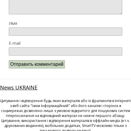
Имя
E-mail
News UKRAINE
Цитування і відтворення будь-яких матеріалів або їх фрагментів в Інтернеті
з веб-сайта "Ізюм Інформаційний" або його каналів і сторінок в
соцмережах дозволено лише з умовою відкритого для пошукових систем
гіперпосилання на відповідний матеріал не нижче першого абзацу.
Цитування, використання і відтворення матеріалів в оффлайн-медіа (в т.ч.
друкованих виданнях), мобільних додатках, SmartTV можливо тільки з
письмового дозволу редакції.