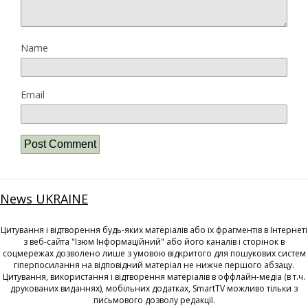
Name
Email
News UKRAINE
Цитування і відтворення будь-яких матеріалів або їх фрагментів в Інтернеті
з веб-сайта "Ізюм Інформаційний" або його каналів і сторінок в
соцмережах дозволено лише з умовою відкритого для пошукових систем
гіперпосилання на відповідний матеріал не нижче першого абзацу.
Цитування, використання і відтворення матеріалів в оффлайн-медіа (в т.ч.
друкованих виданнях), мобільних додатках, SmartTV можливо тільки з
письмового дозволу редакції.