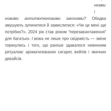
нками
і
новими антитютюновими законами?
Обидва
змушують зупинитися й замислитися: «Чи це мені ще
потрібно?». 2024 рік став роком “перезавантаження”
для багатьох. І мова не лише про свідомість — зміни
торкнулись і того, що раніше здавалося невинним
ритуалом: ароматизованих сигарет, вейпів і звичних
девайсів.