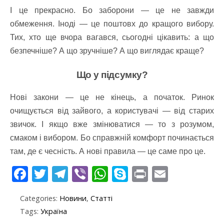
І це прекрасно. Бо заборони — це не завжди
обмеження. Іноді — це поштовх до кращого вибору.
Тих, хто ще вчора вагався, сьогодні цікавить: а що
безпечніше? А що зручніше? А що виглядає краще?
Що у підсумку?
Нові закони — це не кінець, а початок. Ринок
очищується від зайвого, а користувачі — від старих
звичок. І якщо вже змінюватися — то з розумом,
смаком і вибором. Бо справжній комфорт починається
там, де є чесність. А нові правила — це саме про це.
F
T
T
Vi
W
S
Pr
E
ac
w
el
b
h
k
in
m
Categories:
Новини
,
Статті
e
itt
e
er
at
y
t
ai
Tags:
Україна
b
er
gr
s
p
l