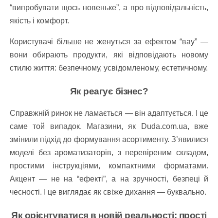
“випробувати щось новеньке”, а про відповідальність,
якість і комфорт.
Користувачі більше не женуться за ефектом “вау” —
вони обирають продукти, які відповідають новому
стилю життя: безпечному, усвідомленому, естетичному.
Як реагує бізнес?
Справжній ринок не ламається — він адаптується. І це
саме той випадок. Магазини, як Duda.com.ua, вже
змінили підхід до формування асортименту. З’явилися
моделі без ароматизаторів, з перевіреним складом,
простими інструкціями, компактними форматами.
Акцент — не на “ефекті”, а на зручності, безпеці й
чесності. І це виглядає як свіже дихання — буквально.
Як орієнтуватися в новій реальності: прості