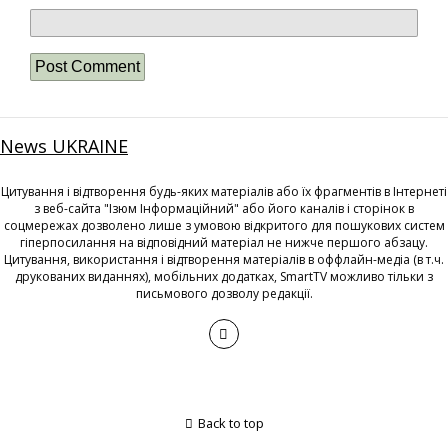
News UKRAINE
Цитування і відтворення будь-яких матеріалів або їх фрагментів в Інтернеті
з веб-сайта "Ізюм Інформаційний" або його каналів і сторінок в
соцмережах дозволено лише з умовою відкритого для пошукових систем
гіперпосилання на відповідний матеріал не нижче першого абзацу.
Цитування, використання і відтворення матеріалів в оффлайн-медіа (в т.ч.
друкованих виданнях), мобільних додатках, SmartTV можливо тільки з
письмового дозволу редакції.
Back to top