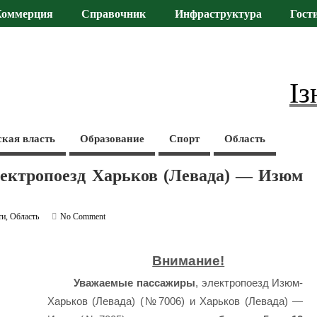
Коммерция
Справочник
Инфраструктура
Гост
Із
ская власть
Образование
Спорт
Область
лектропоезд Харьков (Левада) — Изюм
ти
,
Область
No Comment
Внимание!
Уважаемые пассажиры
, электропоезд Изюм-
Харьков (Левада) (№7006) и Харьков (Левада) —