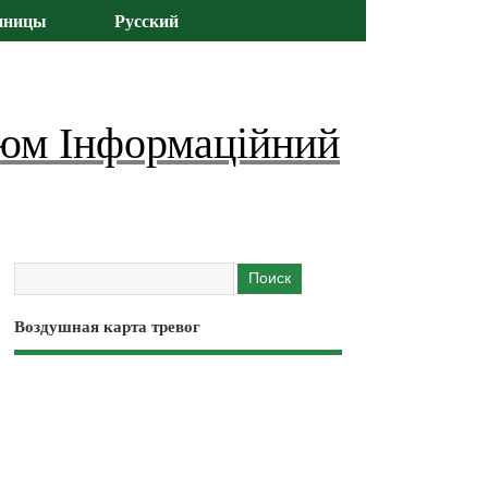
иницы
Русский
юм Інформаційний
Воздушная карта тревог