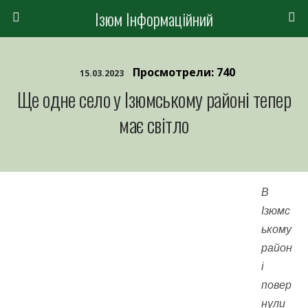
Ізюм Інформаційний
Просмотрели: 740
15.03.2023
Ще одне село у Ізюмському районі тепер
має світло
В
Ізюмс
ькому
район
і
повер
нули