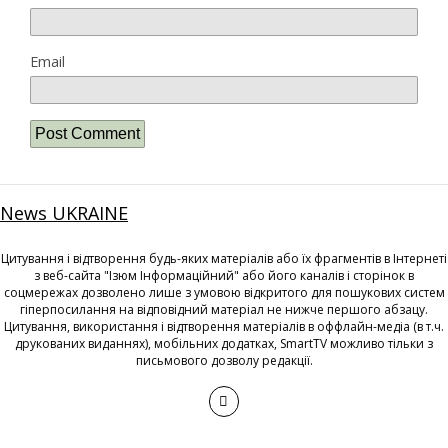
Email
News UKRAINE
Цитування і відтворення будь-яких матеріалів або їх фрагментів в Інтернеті
з веб-сайта "Ізюм Інформаційний" або його каналів і сторінок в
соцмережах дозволено лише з умовою відкритого для пошукових систем
гіперпосилання на відповідний матеріал не нижче першого абзацу.
Цитування, використання і відтворення матеріалів в оффлайн-медіа (в т.ч.
друкованих виданнях), мобільних додатках, SmartTV можливо тільки з
письмового дозволу редакції.