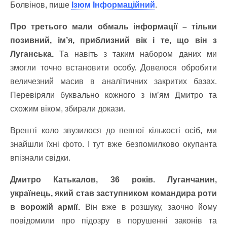
Болвінов, пише
Ізюм Інформаційний
.
Про третього мали обмаль інформації – тільки
позивний, ім’я, приблизний вік і те, що він з
Луганська.
Та навіть з таким набором даних ми
змогли точно встановити особу. Довелося обробити
величезний масив в аналітичних закритих базах.
Перевіряли буквально кожного з ім’ям Дмитро та
схожим віком, збирали докази.
Врешті коло звузилося до певної кількості осіб, ми
знайшли їхні фото. І тут вже безпомилково окупанта
впізнали свідки.
Дмитро Катькалов, 36 років. Луганчанин,
українець, який став заступником командира роти
в ворожій армії.
Він вже в розшуку, заочно йому
повідомили про підозру в порушенні законів та