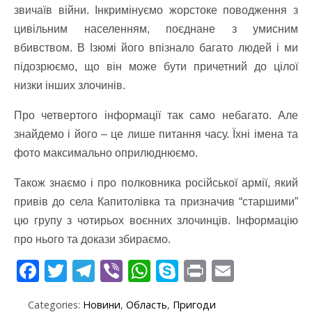
звичаїв війни. Інкримінуємо жорстоке поводження з
цивільним населенням, поєднане з умисним
вбивством. В Ізюмі його впізнало багато людей і ми
підозрюємо, що він може бути причетний до цілої
низки інших злочинів.
Про четвертого інформації так само небагато. Але
знайдемо і його – це лише питання часу. Їхні імена та
фото максимально оприлюднюємо.
Також знаємо і про полковника російської армії, який
привів до села Капитолівка та призначив “старшими”
цю групу з чотирьох воєнних злочинців. Інформацію
про нього та докази збираємо.
F
T
T
Vi
W
S
Pr
E
ac
w
el
b
h
k
in
m
Categories:
Новини
,
Область
,
Пригоди