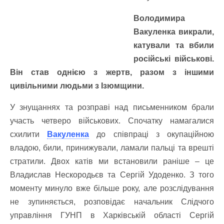
Володимира
Вакуленка викрали,
катували та вбили
російські військові.
Він став однією з жертв, разом з іншими
цивільними людьми з Ізюмщини.
У знущаннях та розправі над письменником брали
участь четверо військових. Спочатку намагалися
схилити
Вакуленка
до співпраці з окупаційною
владою, били, принижували, ламали пальці та врешті
стратили. Двох катів ми встановили раніше – це
Владислав Нескородьєв та Сергій Удоденко. З того
моменту минуло вже більше року, але розслідування
не зупиняється, розповідає начальник Слідчого
управління ГУНП в Харківській області Сергій