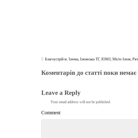
Благоустрій м. Ізюма
,
Ізюмська ТГ
,
ІОМЗ
,
Місто Ізюм
,
Рят
Коментарів до статті поки немає
Leave a Reply
Your email address will not be published.
Comment