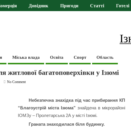
омерція
Довідник
Пригоди
Статті
Готелі
Із
я
Міська влада
Освіта
Спорт
Область
ля житлової багатоповерхівки у Ізюмі
No Comment
Небезпечна знахідка під час прибирання КП
“Благоустрій міста Ізюма”
знайдена в мікрорайоні
ІОМЗу – Пролетарська 2А у місті Ізюмі.
Граната знаходилася біля будинку.