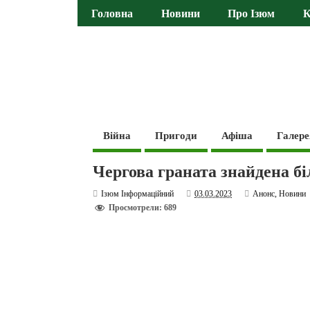
Головна
Новини
Про Ізюм
К
Війна
Пригоди
Афіша
Галере
Чергова граната знайдена бі
Ізюм Інформаційний
03.03.2023
Анонс
,
Новини
Просмотрели: 689