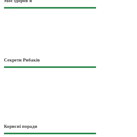
Моє здоров’я
Секрети Рибаків
Корисні поради