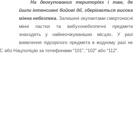
На деокупованих територіях і там, де
йшли інтенсивні бойові дії, зберігається висока
мінна небезпека.
Залишені окупантами смертоносні
мінні пастки та вибухонебезпечні предмети
знаходять у найнеочікуваніших місцях. У разі
виявлення підозрілого предмета в жодному разі не
С або Нацполіцію за телефонами “101”, “102” або “112”.