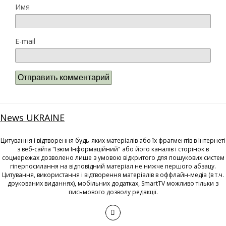
Имя
E-mail
News UKRAINE
Цитування і відтворення будь-яких матеріалів або їх фрагментів в Інтернеті
з веб-сайта "Ізюм Інформаційний" або його каналів і сторінок в
соцмережах дозволено лише з умовою відкритого для пошукових систем
гіперпосилання на відповідний матеріал не нижче першого абзацу.
Цитування, використання і відтворення матеріалів в оффлайн-медіа (в т.ч.
друкованих виданнях), мобільних додатках, SmartTV можливо тільки з
письмового дозволу редакції.