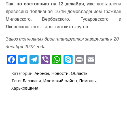
Так, по состоянию на 12 декабря,
уже доставлена
древесина топливная 16-ти домовладением граждан
Миловского, Вербовского, Гусаровского и
Яковенковского старостинских округов.
Завоз топливных дров планируется завершить к 20
декабря 2022 года.
F
T
T
Vi
W
S
Pr
E
ac
w
el
b
h
k
in
m
Категории:
Анонсы
,
Новости
,
Область
e
itt
e
er
at
y
t
ai
Теги:
Балаклея
,
Изюмский район
,
Помощь
,
b
er
gr
s
p
l
Харьковщина
o
a
A
e
o
m
p
k
p