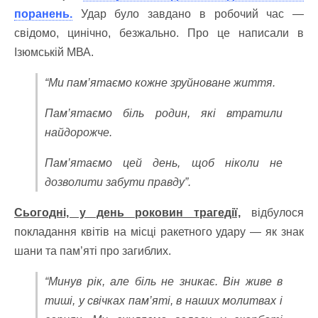
поранень.
Удар було завдано в робочий час —
свідомо, цинічно, безжально. Про це написали в
Ізюмській МВА.
“Ми пам’ятаємо кожне зруйноване життя.
Пам’ятаємо біль родин, які втратили
найдорожче.
Пам’ятаємо цей день, щоб ніколи не
дозволити забути правду”.
Сьогодні, у день роковин трагедії,
відбулося
покладання квітів на місці ракетного удару — як знак
шани та пам’яті про загиблих.
“Минув рік, але біль не зникає. Він живе в
тиші, у свічках пам’яті, в наших молитвах і