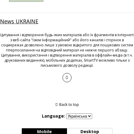
News UKRAINE
Цитування і відтворення будь-яких матеріалів або їх фрагментів в Інтернеті
з веб-сайта "Ізюм Інформаційний" або його каналів і сторінок в
соцмережах дозволено лише з умовою відкритого для пошукових систем
гіперпосилання на відповідний матеріал не нижче першого абзацу.
Цитування, використання і відтворення матеріалів в оффлайн-медіа (в т.ч.
друкованих виданнях), мобільних додатках, SmartTV можливо тільки з
письмового дозволу редакції.
Back to top
Language:
Mobile
Desktop