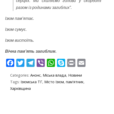
серцях. Ми схиляємо голови у скорботі
разом із родинами загиблих”.
Ізюм пам’ятає.
Ізюм сумує.
Ізюм вистоїть.
Вічна пам’ять загиблим.
F
T
T
Vi
W
S
Pr
E
ac
w
el
b
h
k
in
m
Categories:
Анонс
,
Міська влада
,
Новини
e
itt
e
er
at
y
t
ai
Tags:
Ізюмська ТГ
,
Місто Ізюм
,
пам'ятник
,
b
er
gr
s
p
l
Харківщина
o
a
A
e
o
m
p
k
p