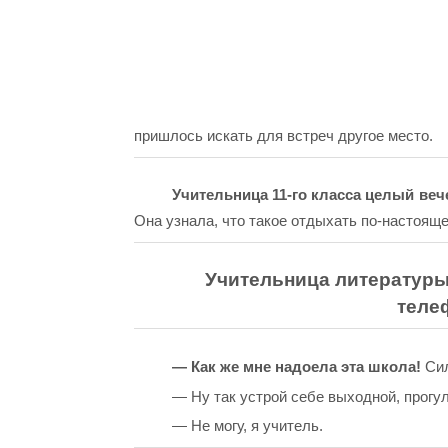
пришлось искать для встреч другое место.
Учительница 11-го класса целый веч
Она узнала, что такое отдыхать по-настояще
Учительница литературы 
теле
— Как же мне надоела эта школа!
Сил
— Ну так устрой себе выходной, прогул
— Не могу, я учитель.