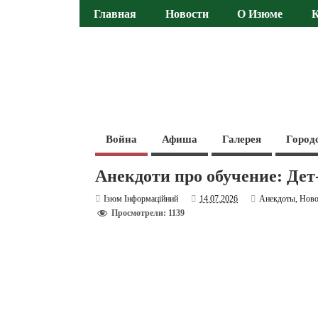
Главная
Новости
О Изюме
Война
Афиша
Галерея
Город
Анекдоти про обучение: Де
Ізюм Інформаційний
14.07.2026
Анекдоты
,
Ново
Просмотрели: 1139