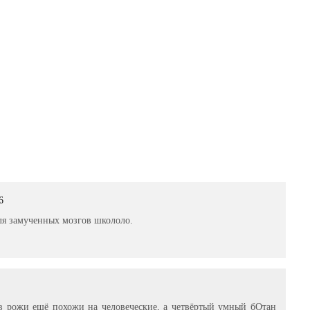
6
ля замученных мозгов школоло.
ев рожи ещё похожи на человеческие, а четвёртый умный бОтан