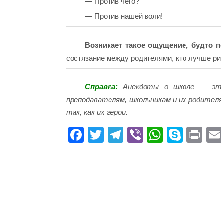
— Против чего?
— Против нашей воли!
Возникает такое ощущение, будто п
состязание между родителями, кто лучше рису
Справка:
Анекдоты о школе — это 
преподавателям, школьникам и их родител
так, как их герои.
Fa
T
Te
Vi
W
S
Pr
ce
wi
le
be
ha
ky
in
bo
tte
gr
r
ts
pe
t
ok
r
a
A
m
pp