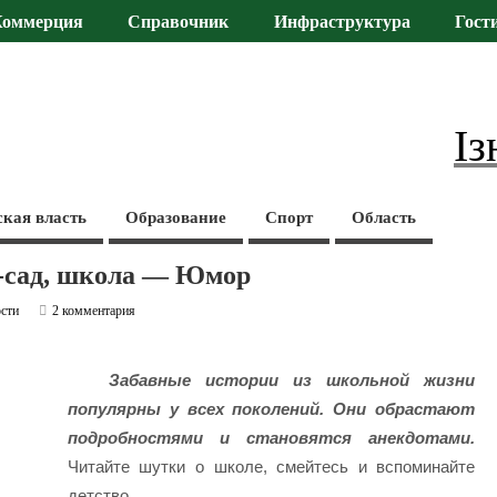
Коммерция
Справочник
Инфраструктура
Гост
Із
ская власть
Образование
Спорт
Область
т-сад, школа — Юмор
сти
2 комментария
Забавные истории из школьной жизни
популярны у всех поколений. Они обрастают
подробностями и становятся анекдотами.
Читайте шутки о школе, смейтесь и вспоминайте
детство.