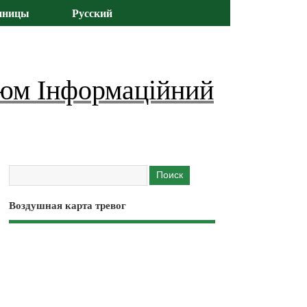
иницы
Русский
юм Інформаційний
Воздушная карта тревог