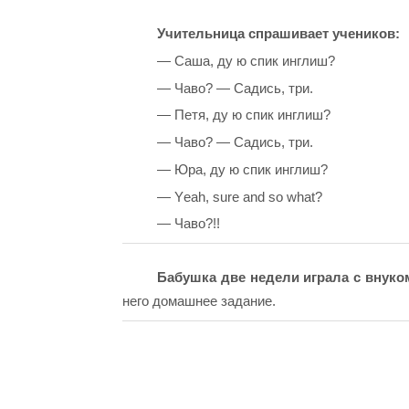
Учительница спрашивает учеников:
— Саша, ду ю спик инглиш?
— Чаво? — Садись, три.
— Петя, ду ю спик инглиш?
— Чаво? — Садись, три.
— Юра, ду ю спик инглиш?
— Yеаh, surе аnd sо whаt?
— Чаво?!!
Бабушка две недели играла с внуко
него домашнее задание.