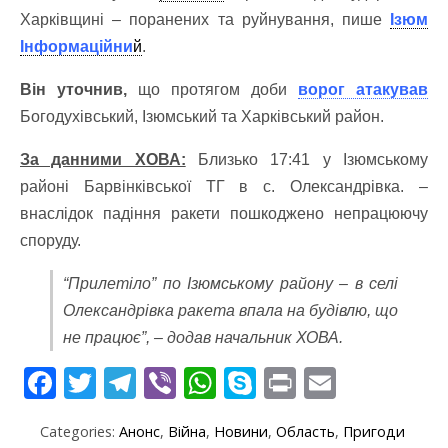
Харківщині – поранених та руйнування, пише
Ізюм
Інформаційни
й
.
Він уточнив,
що протягом доби
ворог атакував
Богодухівський, Ізюмський та Харківський район.
За данними ХОВА:
Близько 17:41 у Ізюмському
районі Барвінківської ТГ в с. Олександрівка. –
внаслідок падіння ракети пошкоджено непрацюючу
споруду.
“Прилетіло” по Ізюмському району – в селі
Олександрівка ракета впала на будівлю, що
не працює”, – додав начальник ХОВА.
F
T
T
Vi
W
S
Pr
E
ac
w
el
b
h
k
in
m
Categories:
Анонс
,
Війна
,
Новини
,
Область
,
Пригоди
e
itt
e
er
at
y
t
ai