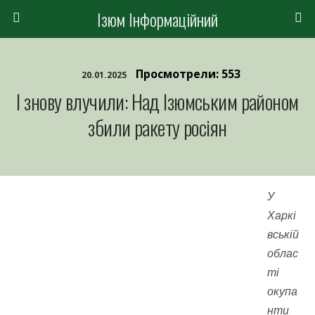
Ізюм Інформаційний
Просмотрели: 553
20.01.2025
І знову влучили: Над Ізюмським районом
збили ракету росіян
У
Харкі
вській
облас
ті
окупа
нти