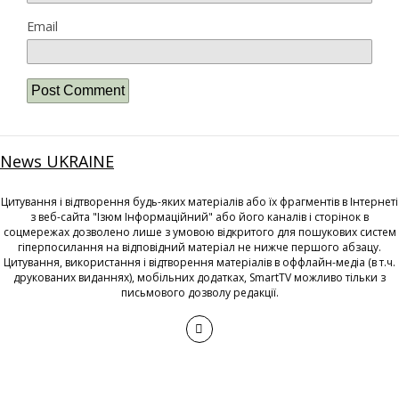
Email
News UKRAINE
Цитування і відтворення будь-яких матеріалів або їх фрагментів в Інтернеті
з веб-сайта "Ізюм Інформаційний" або його каналів і сторінок в
соцмережах дозволено лише з умовою відкритого для пошукових систем
гіперпосилання на відповідний матеріал не нижче першого абзацу.
Цитування, використання і відтворення матеріалів в оффлайн-медіа (в т.ч.
друкованих виданнях), мобільних додатках, SmartTV можливо тільки з
письмового дозволу редакції.