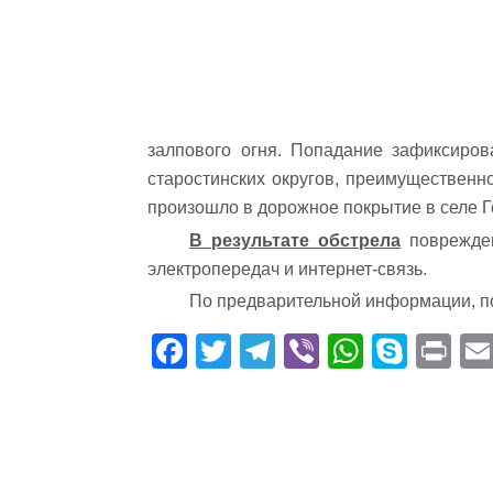
залпового огня. Попадание зафиксиров
старостинских округов, преимущественн
произошло в дорожное покрытие в селе Г
В результате обстрела
поврежден
электропередач и интернет-связь.
По предварительной информации, по
Fa
T
Te
Vi
W
S
Pr
ce
wi
le
be
ha
ky
in
bo
tte
gr
r
ts
pe
t
ok
r
a
A
m
pp