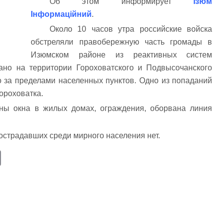
Об этом информирует
Ізюм
Інформаційний
.
Около 10 часов утра российские войска
обстреляли правобережную часть громады в
Изюмском районе из реактивных систем
ано на территории Гороховатского и Подвысочанского
о за пределами населенных пунктов. Одно из попаданий
ороховатка.
ы окна в жилых домах, ограждения, оборвана линия
страдавших среди мирного населения нет.
E
m
ail