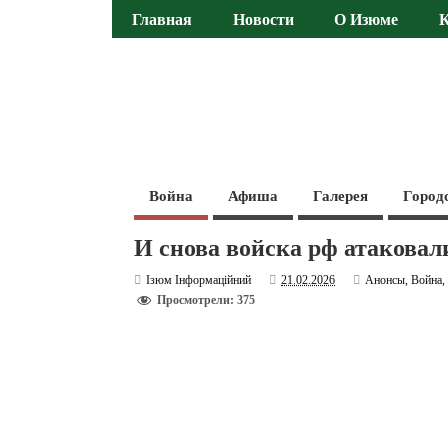
Главная
Новости
О Изюме
Война
Афиша
Галерея
Город
И снова войска рф атаковал
Ізюм Інформаційний
21.02.2026
Анонсы
,
Война
Просмотрели: 375