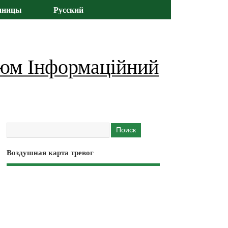
иницы
Русский
юм Інформаційний
Воздушная карта тревог