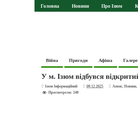
Головна
Новини
Про Ізюм
К
Війна
Пригоди
Афіша
Галере
У м. Ізюм відбувся відкритий
Ізюм Інформаційний
09.12.2025
Анонс
,
Новини
Просмотрели: 240