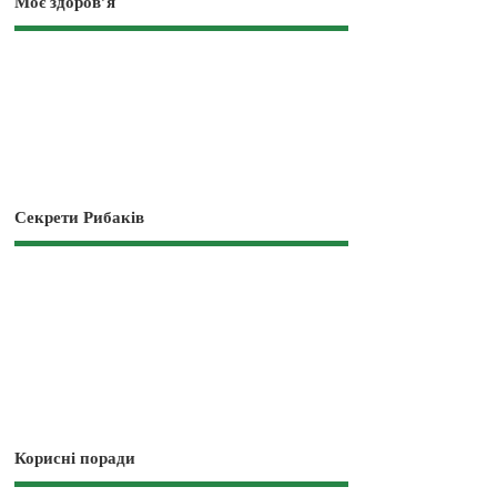
Моє здоров’я
Секрети Рибаків
Корисні поради