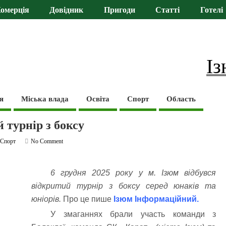
омерція
Довідник
Пригоди
Статті
Готелі
Із
я
Міська влада
Освіта
Спорт
Область
 турнір з боксу
,
Спорт
No Comment
6 грудня 2025 року у м. Ізюм відбувся
відкритий турнір з боксу серед юнаків та
юніорів.
Про це пише
Ізюм Інформаційний
.
У змаганнях брали участь команди з