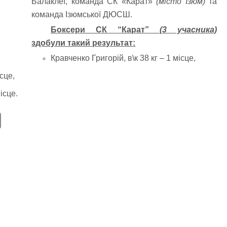
Балаклеї, команда СК «Карат»
(місто Ізюм)
та
команда Ізюмської ДЮСШ.
Боксери СК “Карат”
(3 учасника)
здобули такий результат:
Кравченко Григорій, в\к 38 кг – 1 місце,
сце,
ісце.
E
m
ail