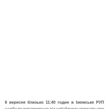
6 вересня близько 11:40 годин в Ізюмське РУП
надійшло повідомлення від небайдужих громадян про