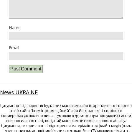
Name
Email
News UKRAINE
Цитування і відтворення будь-яких матеріалів або їх фрагментів в Інтернеті
з веб-сайта "Ізюм Інформаційний" або його каналів і сторінок в
соцмережах дозволено лише з умовою відкритого для пошукових систем
гіперпосилання на відповідний матеріал не нижче першого абзацу.
Цитування, використання і відтворення матеріалів в оффлайн-медіа (в т.ч.
друкованих виданнях), мобільних додатках, SmartTV можливо тільки з