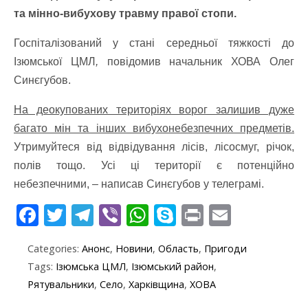
та мінно-вибухову травму правої стопи.
Госпіталізований у стані середньої тяжкості до
Ізюмської ЦМЛ
,
повідомив начальник ХОВА Олег
Синєгубов.
На деокупованих територіях ворог залишив дуже
багато мін та інших вибухонебезпечних предметів.
Утримуйтеся від відвідування лісів, лісосмуг, річок,
полів тощо. Усі ці території є потенційно
небезпечними, – написав Синєгубов у телеграмі.
F
T
T
Vi
W
S
Pr
E
ac
w
el
b
h
k
in
m
Categories:
Анонс
,
Новини
,
Область
,
Пригоди
e
itt
e
er
at
y
t
ai
Tags:
Ізюмська ЦМЛ
,
Ізюмський район
,
b
er
gr
s
p
l
Рятувальники
,
Село
,
Харківщина
,
ХОВА
o
a
A
e