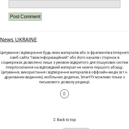
News UKRAINE
Цитування і відтворення будь-яких матеріалів або їх фрагментів в Інтернеті
з веб-сайта "Ізюм Інформаційний" або його каналів і сторінок в
соцмережах дозволено лише з умовою відкритого для пошукових систем
гіперпосилання на відповідний матеріал не нижче першого абзацу.
Цитування, використання і відтворення матеріалів в оффлайн-медіа (в т.ч.
друкованих виданнях), мобільних додатках, SmartTV можливо тільки з
письмового дозволу редакції.
Back to top