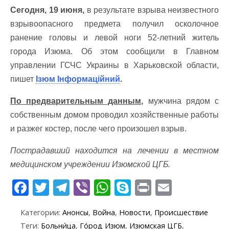
Сегодня, 19 июня,
в результате взрыва неизвестного
взрывоопасного предмета получил осколочное
ранение головы и левой ноги 52-летний житель
города Изюма. Об этом сообщили в Главном
управлении ГСЧС Украины в Харьковской области,
пишет
Ізюм Інформаційний
.
По предварительным данным,
мужчина рядом с
собственным домом проводил хозяйственные работы
и разжег костер, после чего произошел взрыв.
Пострадавший находится на лечении в местном
медицинском учреждении Изюмской ЦГБ.
F
T
T
Vi
W
S
Pr
E
ac
w
el
b
h
k
in
m
Категории:
Анонсы
,
Война
,
Новости
,
Происшествие
e
itt
e
er
at
y
t
ai
Теги:
Больни́ца
,
Го́род Изюм
,
Изюмская ЦГБ
,