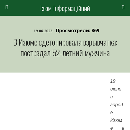
Ізюм Інформаційний
Просмотрели: 869
19.06.2023
В Изюме сдетонировала взрывчатка:
пострадал 52-летний мужчина
19
июня
в
город
е
Изюм
е в