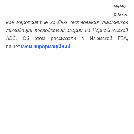
мемо
риаль
ное мероприятие ко Дню чествования участников
ликвидации последствий аварии на Чернобыльской
АЭС.
Об этом рассказали в Изюмской ГВА,
пишет
Ізюм Інформаційний
.