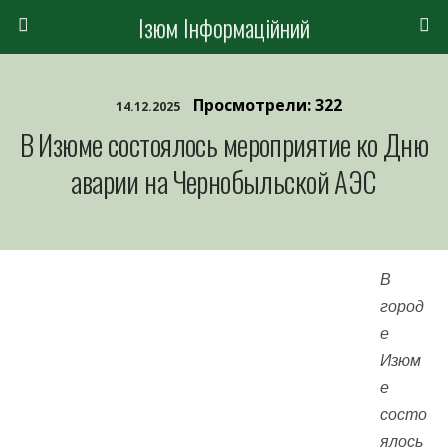
Ізюм Інформаційний
Просмотрели: 322
14.12.2025
В Изюме состоялось мероприятие ко Дню
аварии на Чернобыльской АЭС
В
город
е
Изюм
е
состо
ялось