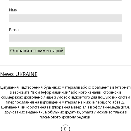
Имя
E-mail
News UKRAINE
Цитування і відтворення будь-яких матеріалів або їх фрагментів в Інтернеті
з веб-сайта "Ізюм Інформаційний" або його каналів і сторінок в
соцмережах дозволено лише з умовою відкритого для пошукових систем
гіперпосилання на відповідний матеріал не нижче першого абзацу.
Цитування, використання і відтворення матеріалів в оффлайн-медіа (в т.ч.
друкованих виданнях), мобільних додатках, SmartTV можливо тільки з
письмового дозволу редакції.