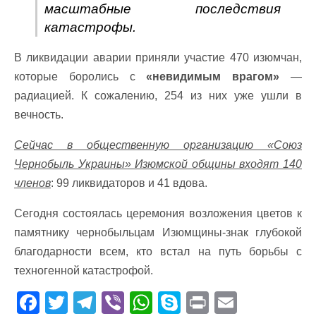
масштабные последствия
катастрофы.
В ликвидации аварии приняли участие 470 изюмчан,
которые боролись с
«невидимым врагом»
—
радиацией. К сожалению, 254 из них уже ушли в
вечность.
Сейчас в общественную организацию «Союз
Чернобыль Украины» Изюмской общины входят 140
членов
: 99 ликвидаторов и 41 вдова.
Сегодня состоялась церемония возложения цветов к
памятнику чернобыльцам Изюмщины-знак глубокой
благодарности всем, кто встал на путь борьбы с
техногенной катастрофой.
F
T
T
Vi
W
S
Pr
E