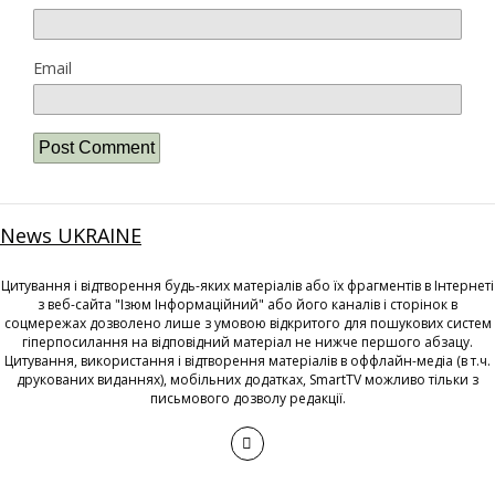
Email
News UKRAINE
Цитування і відтворення будь-яких матеріалів або їх фрагментів в Інтернеті
з веб-сайта "Ізюм Інформаційний" або його каналів і сторінок в
соцмережах дозволено лише з умовою відкритого для пошукових систем
гіперпосилання на відповідний матеріал не нижче першого абзацу.
Цитування, використання і відтворення матеріалів в оффлайн-медіа (в т.ч.
друкованих виданнях), мобільних додатках, SmartTV можливо тільки з
письмового дозволу редакції.