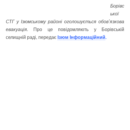
Борівс
ької
СТГ у Ізюмському районі оголошується обовʼязкова
евакуація.
Про це повідомляють у Борівській
селищній раді, передає
Ізюм Інформаційний
.