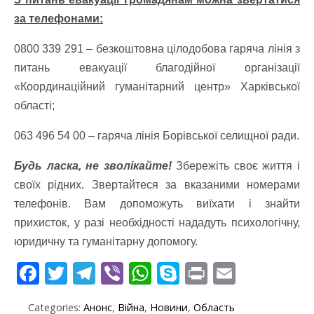
за телефонами:
0800 339 291 – безкоштовна цілодобова гаряча лінія з
питань евакуації благодійної організації
«Координаційний гуманітарний центр» Харківської
області;
063 496 54 00 – гаряча лінія Борівської селищної ради.
Будь ласка, не зволікайте!
Збережіть своє життя і
своїх рідних. Звертайтеся за вказаними номерами
телефонів. Вам допоможуть виїхати і знайти
прихисток, у разі необхідності нададуть психологічну,
юридичну та гуманітарну допомогу.
F
T
T
Vi
W
S
Pr
E
ac
w
el
b
h
k
in
m
Categories:
Анонс
,
Війна
,
Новини
,
Область