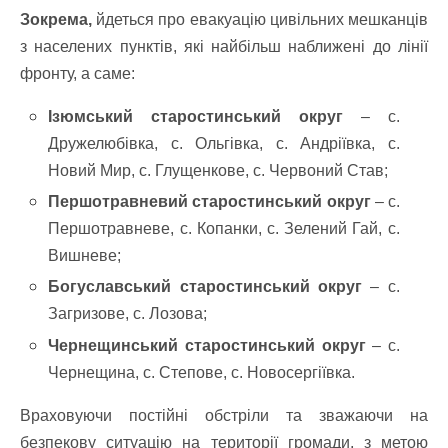
Зокрема,
йдеться про евакуацію цивільних мешканців
з населених пунктів, які найбільш наближені до лінії
фронту, а саме:
Ізюмський старостинський округ
– с.
Дружелюбівка, с. Ольгівка, с. Андріївка, с.
Новий Мир, с. Глущенкове, с. Червоний Став;
Першотравневий старостинський округ
– с.
Першотравневе, с. Копанки, с. Зелений Гай, с.
Вишневе;
Богуславський старостинський округ
– с.
Загризове, с. Лозова;
Чернещинський старостинський округ
– с.
Чернещина, с. Степове, с. Новосергіївка.
Враховуючи постійні обстріли та зважаючи на
безпекову ситуацію на території громади, з метою