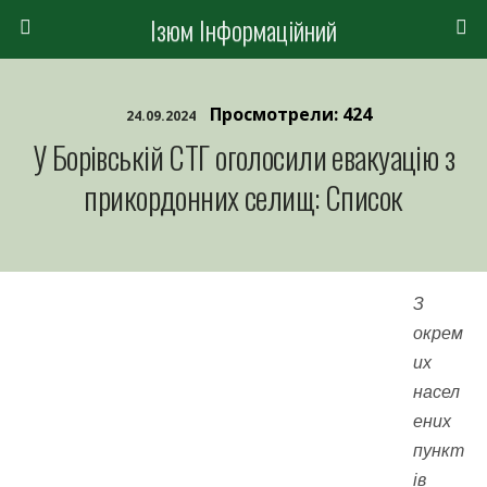
Ізюм Інформаційний
Просмотрели: 424
24.09.2024
У Борівській СТГ оголосили евакуацію з
прикордонних селищ: Список
З
окрем
их
насел
ених
пункт
ів