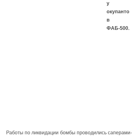
у
окупанто
в
ФАБ-500.
Работы по ликвидации бомбы проводились саперами-