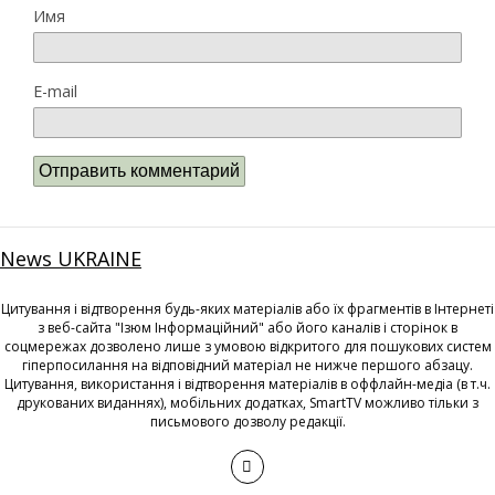
Имя
E-mail
News UKRAINE
Цитування і відтворення будь-яких матеріалів або їх фрагментів в Інтернеті
з веб-сайта "Ізюм Інформаційний" або його каналів і сторінок в
соцмережах дозволено лише з умовою відкритого для пошукових систем
гіперпосилання на відповідний матеріал не нижче першого абзацу.
Цитування, використання і відтворення матеріалів в оффлайн-медіа (в т.ч.
друкованих виданнях), мобільних додатках, SmartTV можливо тільки з
письмового дозволу редакції.