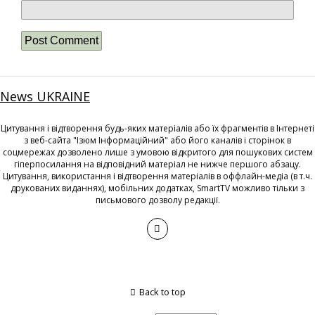
News UKRAINE
Цитування і відтворення будь-яких матеріалів або їх фрагментів в Інтернеті
з веб-сайта "Ізюм Інформаційний" або його каналів і сторінок в
соцмережах дозволено лише з умовою відкритого для пошукових систем
гіперпосилання на відповідний матеріал не нижче першого абзацу.
Цитування, використання і відтворення матеріалів в оффлайн-медіа (в т.ч.
друкованих виданнях), мобільних додатках, SmartTV можливо тільки з
письмового дозволу редакції.
Back to top