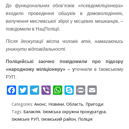
До функціональних обов’язків «псевдоміліціонера»
входило проведення обшуків в домоволодіннях,
вилучення мисливської зброї у місцевих мешканців, –
повідомили в НацПоліції.
Після деокупації міста чоловік втік, намагаючись
уникнути відповідальності.
Поліцейські заочно повідомили про підозру
«народному міліціонеру» – у
точнили в Ізюмському
РУП.
F
T
T
Vi
W
S
Pr
E
ac
w
el
b
h
k
in
m
Categories:
Анонс
,
Новини
,
Область
,
Пригоди
e
itt
e
er
at
y
t
ai
Tags:
Балаклія
,
Ізюмська окружна прокуратура
,
b
er
gr
s
p
l
Ізюмське РУП
,
Ізюмський район
,
Поліція
o
a
A
e