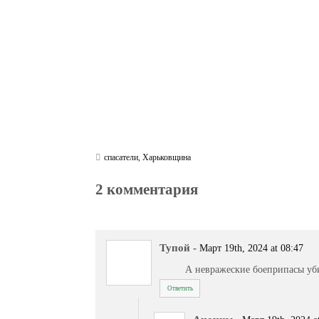
m
pp
спасатели
,
Харьковщина
2 комментария
Тупой
-
Март 19th, 2024 at 08:47
А невражеские боеприпасы уби
Ответить