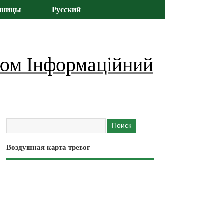
иницы
Русский
юм Інформаційний
Воздушная карта тревог