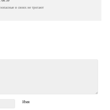
t 08:59
зопасные и своих не трогают
Имя