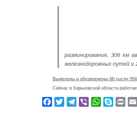
разминирования, 306 км а
железнодорожных путей и 2
Выявлены и обезврежены 88 тысяч 956
Сейчас в Харьковской области работае
Fa
T
Te
Vi
W
S
Pr
ce
wi
le
be
ha
ky
in
bo
tte
gr
r
ts
pe
t
ok
r
a
A