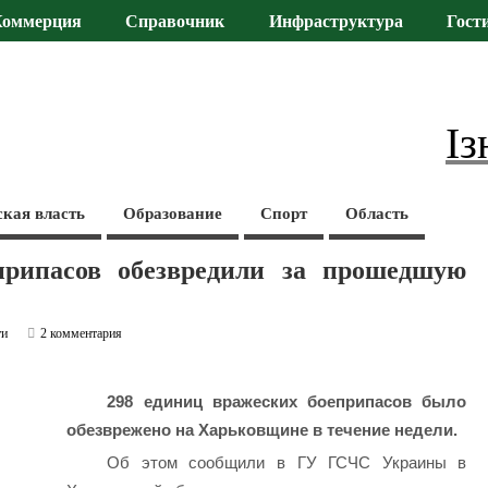
Коммерция
Справочник
Инфраструктура
Гост
Із
ская власть
Образование
Спорт
Область
припасов обезвредили за прошедшую
ти
2 комментария
298 единиц вражеских боеприпасов было
обезврежено на Харьковщине в течение недели.
Об этом сообщили в ГУ ГСЧС Украины в