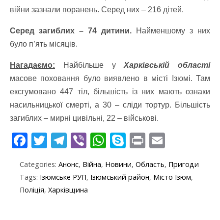
війни зазнали поранень.
Серед них – 216 дітей.
Серед загиблих – 74 дитини.
Найменшому з них
було п’ять місяців.
Нагадаємо:
Найбільше у
Харківській області
масове поховання було виявлено в місті Ізюмі. Там
ексгумовано 447 тіл, більшість із них мають ознаки
насильницької смерті, а 30 – сліди тортур. Більшість
загиблих – мирні цивільні, 22 – військові.
F
T
T
Vi
W
S
Pr
E
ac
w
el
b
h
k
in
m
Categories:
Анонс
,
Війна
,
Новини
,
Область
,
Пригоди
e
itt
e
er
at
y
t
ai
Tags:
Ізюмське РУП
,
Ізюмський район
,
Місто Ізюм
,
b
er
gr
s
p
l
Поліція
,
Харківщина
o
a
A
e
o
m
p