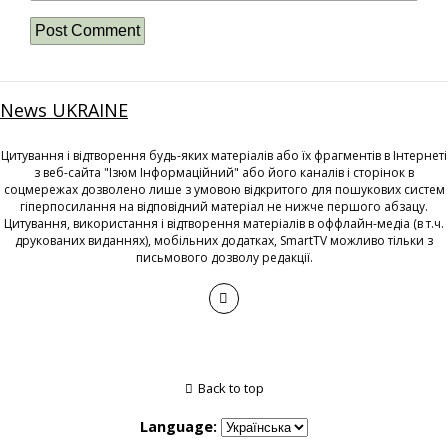
News UKRAINE
Цитування і відтворення будь-яких матеріалів або їх фрагментів в Інтернеті
з веб-сайта "Ізюм Інформаційний" або його каналів і сторінок в
соцмережах дозволено лише з умовою відкритого для пошукових систем
гіперпосилання на відповідний матеріал не нижче першого абзацу.
Цитування, використання і відтворення матеріалів в оффлайн-медіа (в т.ч.
друкованих виданнях), мобільних додатках, SmartTV можливо тільки з
письмового дозволу редакції.
Back to top
Language: