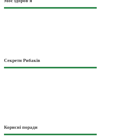
Моє здоров’я
Секрети Рибаків
Корисні поради