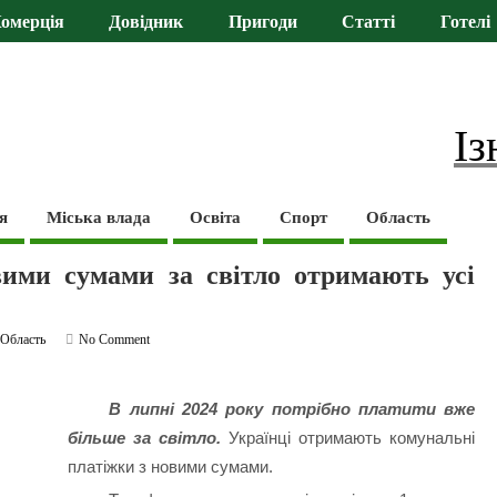
омерція
Довідник
Пригоди
Статті
Готелі
Із
я
Міська влада
Освіта
Спорт
Область
вими сумами за світло отримають усі
,
Область
No Comment
В липні 2024 року потрібно платити вже
більше за світло.
Українці отримають комунальні
платіжки з новими сумами.