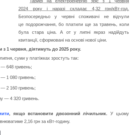
Тариф на електроенергію зріс з 1 червня
2024 року і наразі складає 4,32 грн/кВт-год.
Безпосередньо у червні споживачі не відчули
це подорожчання, бо платили ще за травень, коли
була стара ціна. А от у липні якраз надійдуть
квитанції, сформовані на основі нової ціни.
ли з 1 червня, діятимуть до 2025 року.
 липня, суми у платіжках зростуть так:
 — 648 гривень;
 — 1 080 гривень;
 — 2 160 гривень;
у — 4 320 гривень.
мити
, якщо встановити двозонний лічильник.
У цьому
івнюватиме 2,16 грн за кВт-годину.