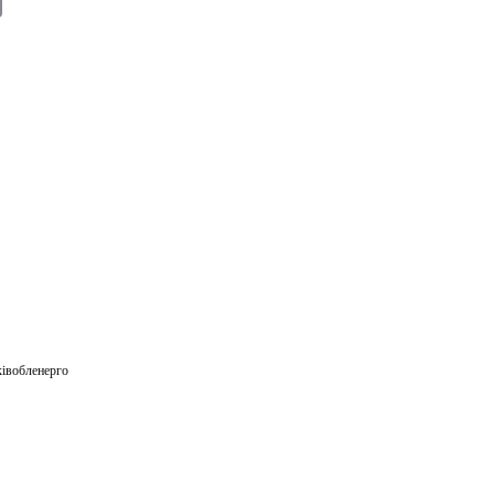
E
m
ail
івобленерго