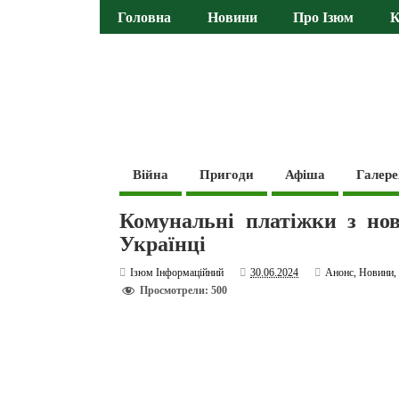
Головна
Новини
Про Ізюм
К
Війна
Пригоди
Афіша
Галере
Комунальні платіжки з но
Українці
Ізюм Інформаційний
30.06.2024
Анонс
,
Новини
Просмотрели: 500