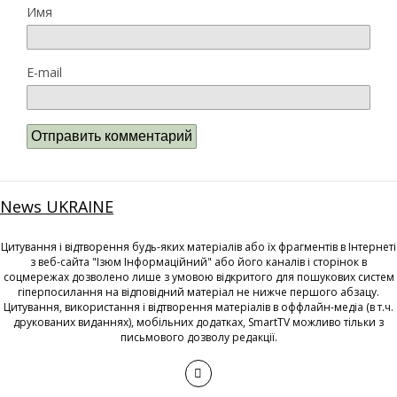
Имя
E-mail
News UKRAINE
Цитування і відтворення будь-яких матеріалів або їх фрагментів в Інтернеті
з веб-сайта "Ізюм Інформаційний" або його каналів і сторінок в
соцмережах дозволено лише з умовою відкритого для пошукових систем
гіперпосилання на відповідний матеріал не нижче першого абзацу.
Цитування, використання і відтворення матеріалів в оффлайн-медіа (в т.ч.
друкованих виданнях), мобільних додатках, SmartTV можливо тільки з
письмового дозволу редакції.