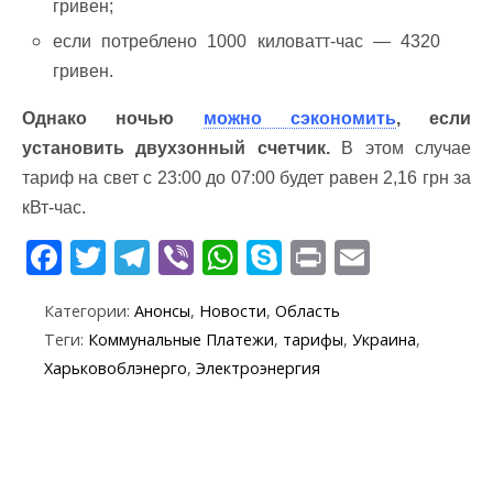
гривен;
если потреблено 1000 киловатт-час — 4320
гривен.
Однако ночью
можно сэкономить
, если
установить двухзонный счетчик.
В этом случае
тариф на свет с 23:00 до 07:00 будет равен 2,16 грн за
кВт-час.
F
T
T
Vi
W
S
Pr
E
ac
w
el
b
h
k
in
m
Категории:
Анонсы
,
Новости
,
Область
e
itt
e
er
at
y
t
ai
Теги:
Коммунальные Платежи
,
тарифы
,
Украина
,
b
er
gr
s
p
l
Харьковоблэнерго
,
Электроэнергия
o
a
A
e
o
m
p
k
p