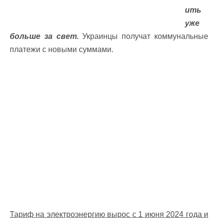
ить
уже
больше за свет.
Украинцы получат коммунальные
платежи с новыми суммами.
Тариф на электроэнергию вырос с 1 июня 2024 года и