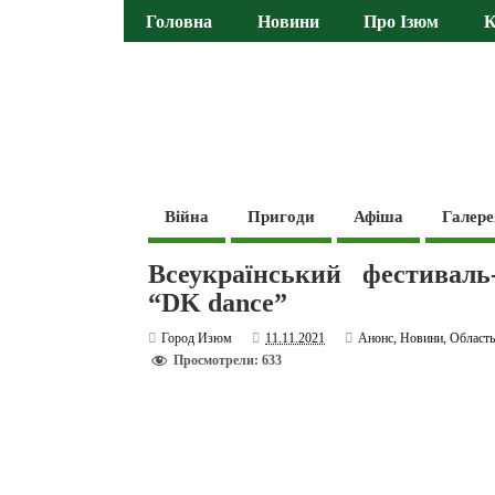
Головна
Новини
Про Ізюм
К
Війна
Пригоди
Афіша
Галере
Всеукраїнський фестиваль
“DK dance”
Город Изюм
11.11.2021
Анонс
,
Новини
,
Област
Просмотрели: 633