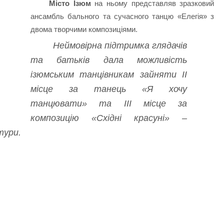
Місто Ізюм
на ньому представляв зразковий
ансамбль бального та сучасного танцю «Елегія» з
двома творчими композиціями.
Неймовірна підтримка глядачів
та батьків дала можливість
ізюмським танцівникам зайняти ІІ
місце за танець «Я хочу
танцювати» та ІІІ місце за
композицію «Східні красуні» –
тури.