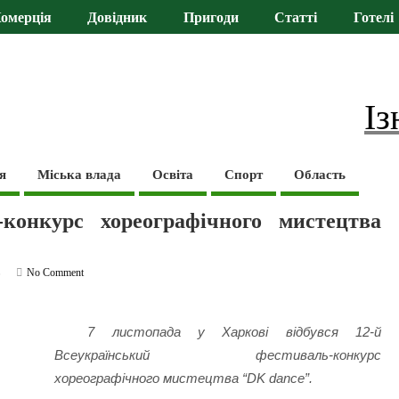
омерція
Довідник
Пригоди
Статті
Готелі
Із
я
Міська влада
Освіта
Спорт
Область
-конкурс хореографічного мистецтва
ь
No Comment
7 листопада у Харкові відбувся 12-й
Всеукраїнський фестиваль-конкурс
хореографічного мистецтва “DK dance”.