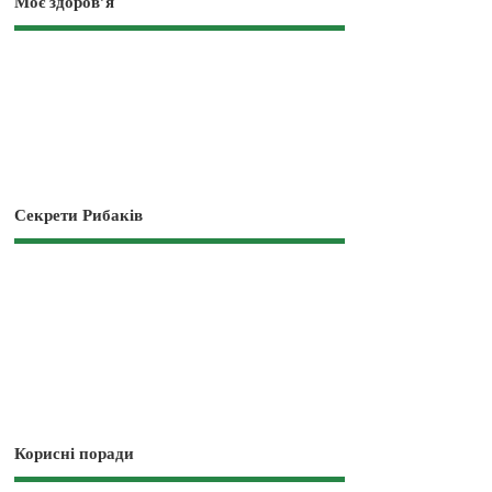
Моє здоров’я
Секрети Рибаків
Корисні поради